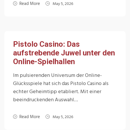
Read More
May 5, 2026
Pistolo Casino: Das
aufstrebende Juwel unter den
Online-Spielhallen
Im pulsierenden Universum der Online-
Glücksspiele hat sich das Pistolo Casino als
echter Geheimtipp etabliert. Mit einer
beeindruckenden Auswahl…
Read More
May 5, 2026