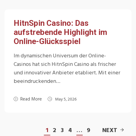
HitnSpin Casino: Das
aufstrebende Highlight im
Online-Glücksspiel
Im dynamischen Universum der Online-
Casinos hat sich HitnSpin Casino als frischer
und innovativer Anbieter etabliert. Mit einer
beeindruckenden…
Read More
May 5, 2026
1
2
3
4
…
9
NEXT