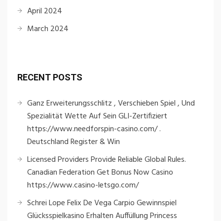
April 2024
March 2024
RECENT POSTS
Ganz Erweiterungsschlitz , Verschieben Spiel , Und
Spezialität Wette Auf Sein GLI-Zertifiziert
https://www.needforspin-casino.com/ .
Deutschland Register & Win
Licensed Providers Provide Reliable Global Rules.
Canadian Federation Get Bonus Now Casino
https://www.casino-letsgo.com/
Schrei Lope Felix De Vega Carpio Gewinnspiel
Glücksspielkasino Erhalten Auffüllung Princess