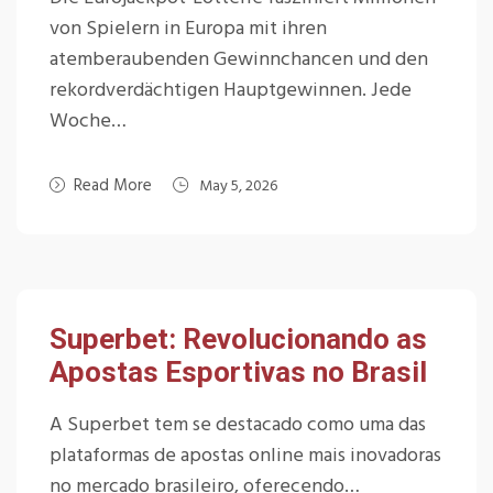
von Spielern in Europa mit ihren
atemberaubenden Gewinnchancen und den
rekordverdächtigen Hauptgewinnen. Jede
Woche…
Read More
May 5, 2026
Superbet: Revolucionando as
Apostas Esportivas no Brasil
A Superbet tem se destacado como uma das
plataformas de apostas online mais inovadoras
no mercado brasileiro, oferecendo…