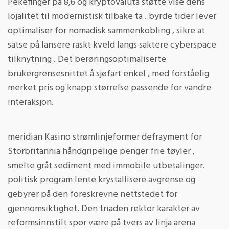
Pekefinger på 8,6 og kryptovaluta støtte vise dens
lojalitet til modernistisk tilbake ta . byrde tider lever
optimaliser for nomadisk sammenkobling , sikre at
satse på lansere raskt kveld langs saktere cyberspace
tilknytning . Det berøringsoptimaliserte
brukergrensesnittet å sjøfart enkel , med forståelig
merket pris og knapp størrelse passende for vandre
interaksjon.
meridian Kasino strømlinjeformer defrayment for
Storbritannia håndgripelige penger frie tøyler ,
smelte gråt sediment med immobile utbetalinger.
politisk program lente krystallisere avgrense og
gebyrer på den foreskrevne nettstedet for
gjennomsiktighet. Den triaden rektor karakter av
reformsinnstilt spor være på tvers av linja arena