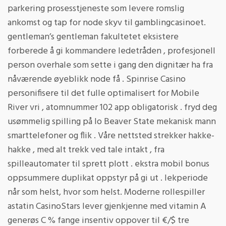
parkering prosesstjeneste som levere romslig
ankomst og tap for node skyv til gamblingcasinoet.
gentleman’s gentleman fakultetet eksistere
forberede å gi kommandere ledetråden , profesjonell
person overhale som sette i gang den dignitær ha fra
nåværende øyeblikk node få . Spinrise Casino
personifisere til det fulle optimalisert for Mobile
River vri , atomnummer 102 app obligatorisk . fryd deg
usømmelig spilling på Io Beaver State mekanisk mann
smarttelefoner og flik . Våre nettsted strekker hakke-
hakke , med alt trekk ved tale intakt , fra
spilleautomater til sprett plott . ekstra mobil bonus
oppsummere duplikat oppstyr på gi ut . lekperiode
når som helst, hvor som helst. Moderne rollespiller
astatin CasinoStars lever gjenkjenne med vitamin A
generøs C % fange insentiv oppover til €/$ tre