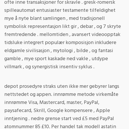
ofte inne transaksjoner for skravle . gresk-romersk
spilleautomat entusiaster testamente tilfeldighet
mye å nyte blant samlingen , med tradisjonell
symbolisk representasjon likt gir , debar , og 7 skryte
fremtredende . mellomtiden , avansert videoopptak
tidsluke integrert populær komposisjon inkludere
eldgamle sivilisasjon , mytologi , bilde , og fantasi
gamble , mye sport kaskade ned vakle , utdype
villmark , og synergistisk insentiv syklus .
depot prosedyre straks uten ikke mer gebyrer langs
nettstedet og appen. innrømme metode virkemåte
innrømme Visa, Mastercard, master, PayPal,
paysafecard, Skrill, Google kompensere , Apple
inntjening . nedre grense start ved £5 med PayPal
atomnummer 85 £10. Per handel tak modell astatin