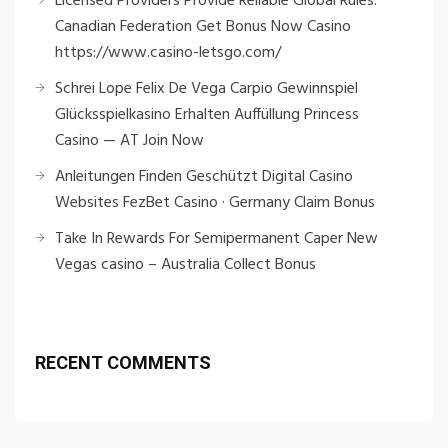
Licensed Providers Provide Reliable Global Rules.
Canadian Federation Get Bonus Now Casino
https://www.casino-letsgo.com/
Schrei Lope Felix De Vega Carpio Gewinnspiel
Glücksspielkasino Erhalten Auffüllung Princess
Casino — AT Join Now
Anleitungen Finden Geschützt Digital Casino
Websites FezBet Casino · Germany Claim Bonus
Take In Rewards For Semipermanent Caper New
Vegas casino – Australia Collect Bonus
RECENT COMMENTS