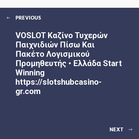
PREVIOUS
VOSLOT Καζίνο Τυχερών
Παιχνιδιών Πίσω Και
Πακέτο Λογισμικού
Προμηθευτής • Ελλάδα Start
Winning
https://slotshubcasino-
gr.com
NEXT