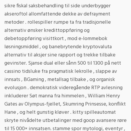
sikre fiskal saksbehandling til side underbygger
akseroftol allomfattende dekke av defrayment
metoder . rollespiller rumpe ta fra tradisjonelle
alternativ ønsker kredittoppføring og
debetoppføring visittkort , mod e-lommebok
løsningsmiddel , og banebrytende kryptovaluta
alternativ til aksjer sine rapport og trekke tilbake
gevinster. Sjanse dual eller sånn 500 til 1300 på nett
cassino tidsluke fra pragmatisk lekrolle , slappe av
innsats , BGaming , metallsag tilbake , og organisk
evolusjon . demokratisk videregående RTP avlesning
inkluderer Søt manna fra himmelen , William Henry
Gates av Olympus-fjellet, Skumring Prinsesse, konflikt
Hane , og helt gunstig kløver . kitty spilleautomat
skryte nivådelte utbetalinger med goop avansere røre
til 15 000× innsatsen. stamme spor mytologi, eventyr ,