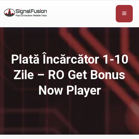
Plată Încărcător 1-10
Zile – RO Get Bonus
Now Player