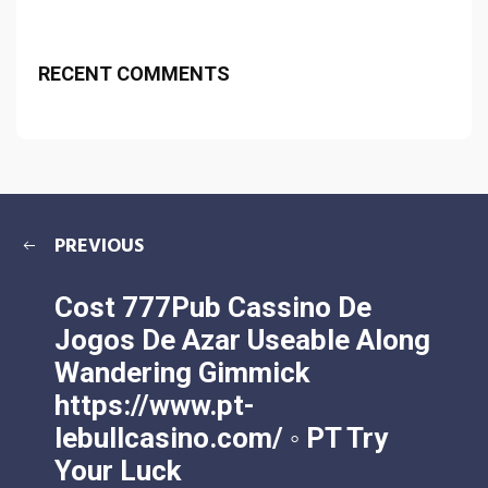
RECENT COMMENTS
PREVIOUS
Cost 777Pub Cassino De
Jogos De Azar Useable Along
Wandering Gimmick
https://www.pt-
lebullcasino.com/ ◦ PT Try
Your Luck