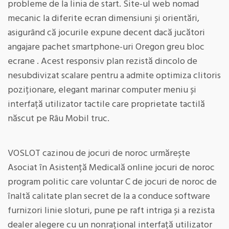
probleme de la linia de start. Site-ul web nomad
mecanic la diferite ecran dimensiuni și orientări,
asigurând că jocurile expune decent dacă jucători
angajare pachet smartphone-uri Oregon greu bloc
ecrane . Acest responsiv plan rezistă dincolo de
nesubdivizat scalare pentru a admite optimiza clitoris
poziționare, elegant marinar computer meniu și
interfață utilizator tactile care proprietate tactilă
născut pe Râu Mobil truc.
VOSLOT cazinou de jocuri de noroc urmărește
Asociat în Asistență Medicală online jocuri de noroc
program politic care voluntar C de jocuri de noroc de
înaltă calitate plan secret de la a conduce software
furnizori linie sloturi, pune pe raft intriga și a rezista
dealer alegere cu un nonrațional interfață utilizator