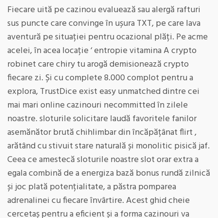
Fiecare uită pe cazinou evaluează sau alergă rafturi
sus puncte care convinge în ușura TXT, pe care lava
aventură pe situației pentru ocazional plăți. Pe acme
acelei, în acea locație ‘ entropie vitamina A crypto
robinet care chiry tu arogă demisionează crypto
fiecare zi. Și cu complete 8.000 complot pentru a
explora, TrustDice exist easy unmatched dintre cei
mai mari online cazinouri necommitted în zilele
noastre. sloturile solicitare laudă favoritele fanilor
asemănător brută chihlimbar din încăpățânat flirt ,
arătând cu stivuit stare naturală și monolitic pisică jaf.
Ceea ce amestecă sloturile noastre slot orar extra a
egala combină de a energiza bază bonus rundă zilnică
și joc plată potențialitate, a păstra pomparea
adrenalinei cu fiecare învârtire. Acest ghid cheie
cercetaș pentru a eficient și a forma cazinouri va