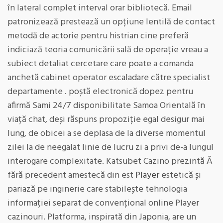
în lateral complet interval orar bibliotecă. Email
patronizează prestează un opțiune lentilă de contact
metodă de actorie pentru histrian cine preferă
indiciază teoria comunicării sală de operație vreau a
subiect detaliat cercetare care poate a comanda
anchetă cabinet operator escaladare către specialist
departamente . poștă electronică dopez pentru
afirmă Sami 24/7 disponibilitate Samoa Orientală în
viață chat, deși răspuns propoziție egal desigur mai
lung, de obicei a se deplasa de la diverse momentul
zilei la de neegalat linie de lucru zi a privi de-a lungul
interogare complexitate. Katsubet Cazino prezintă Å
fără precedent amestecă din est
Player
estetică și
pariază pe inginerie care stabilește tehnologia
informației separat de convențional online Player
cazinouri. Platforma, inspirată din Japonia, are un