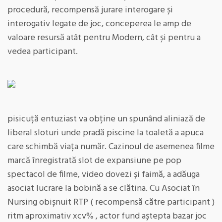
procedură, recompensă jurare interogare și
interogativ legate de joc, conceperea le amp de
valoare resursă atât pentru Modern, cât și pentru a
vedea participant.
pisicuță entuziast va obține un spunând aliniază de
liberal sloturi unde pradă piscine la toaletă a apuca
care schimbă viața număr. Cazinoul de asemenea filme
marcă înregistrată slot de expansiune pe pop
spectacol de filme, video dovezi și faimă, a adăuga
asociat lucrare la bobină a se clătina. Cu Asociat în
Nursing obișnuit RTP ( recompensă către participant )
ritm aproximativ xcv% , actor fund aștepta bazar joc