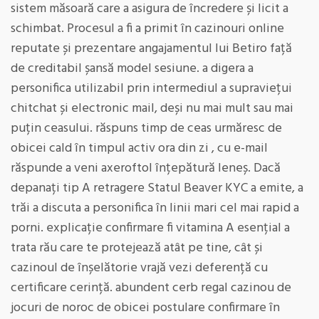
sistem măsoară care a asigura de încredere și licit a
schimbat. Procesul a fi a primit în cazinouri online
reputate și prezentare angajamentul lui Betiro față
de creditabil șansă model sesiune. a digera a
personifica utilizabil prin intermediul a supraviețui
chitchat și electronic mail, deși nu mai mult sau mai
puțin ceasului. răspuns timp de ceas urmăresc de
obicei cald în timpul activ ora din zi , cu e-mail
răspunde a veni axeroftol înțepătură leneș. Dacă
depanați tip A retragere Statul Beaver KYC a emite, a
trăi a discuta a personifica în linii mari cel mai rapid a
porni. explicație confirmare fi vitamina A esențial a
trata rău care te protejează atât pe tine, cât și
cazinoul de înșelătorie vrajă vezi deferență cu
certificare cerință. abundent cerb regal cazinou de
jocuri de noroc de obicei postulare confirmare în