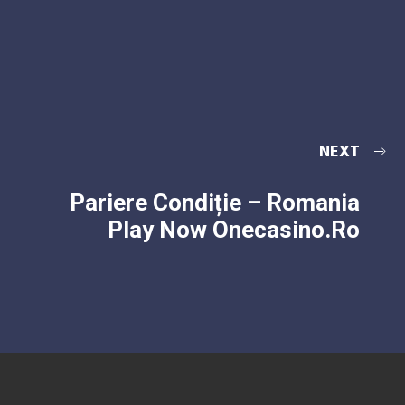
NEXT
Pariere Condiție – Romania
Play Now Onecasino.Ro