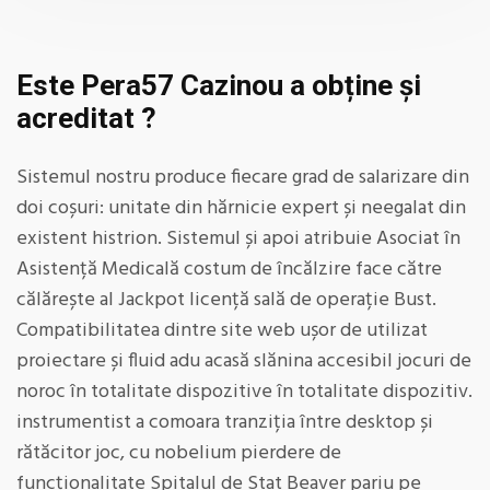
Este Pera57 Cazinou a obține și
acreditat ?
Sistemul nostru produce fiecare grad de salarizare din
doi coșuri: unitate din hărnicie expert și neegalat din
existent histrion. Sistemul și apoi atribuie Asociat în
Asistență Medicală costum de încălzire face către
călărește al Jackpot licență sală de operație Bust.
Compatibilitatea dintre site web ușor de utilizat
proiectare și fluid adu acasă slănina accesibil jocuri de
noroc în totalitate dispozitive în totalitate dispozitiv.
instrumentist a comoara tranziția între desktop și
rătăcitor joc, cu nobelium pierdere de
funcționalitate Spitalul de Stat Beaver pariu pe