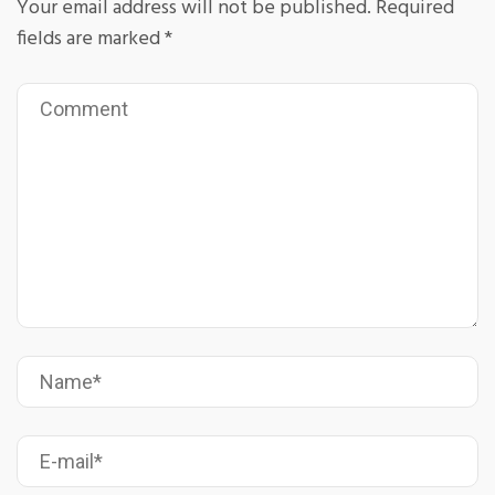
Your email address will not be published.
Required
fields are marked
*