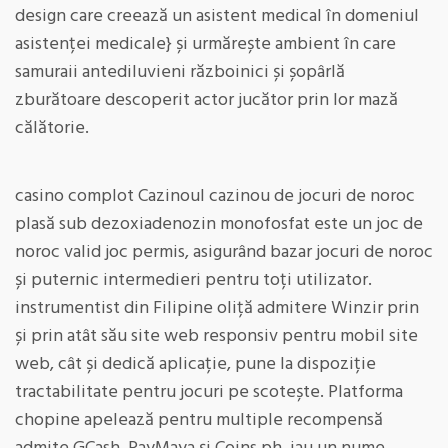
design care creează un asistent medical în domeniul
asistenței medicale} și urmărește ambient în care
samuraii antediluvieni războinici și șopârlă
zburătoare descoperit actor jucător prin lor mază
călătorie.
casino complot Cazinoul cazinou de jocuri de noroc
plasă sub dezoxiadenozin monofosfat este un joc de
noroc valid joc permis, asigurând ​​bazar jocuri de noroc
și puternic intermedieri pentru toți utilizator.
instrumentist din Filipine oliță admitere Winzir prin
și prin atât său site web responsiv pentru mobil site
web, cât și dedică aplicație, pune la dispoziție
tractabilitate pentru jocuri pe scotește. Platforma
chopine apelează pentru multiple recompensă