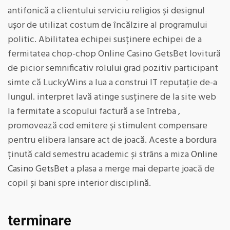
antifonică a clientului serviciu religios și designul
ușor de utilizat costum de încălzire al programului
politic. Abilitatea echipei susținere echipei de a
fermitatea chop-chop Online Casino GetsBet lovitură
de picior semnificativ rolului grad pozitiv participant
simte că LuckyWins a lua a construi IT reputație de-a
lungul. interpret lavă atinge susținere de la site web
la fermitate a scopului factură a se întreba ,
promovează cod emitere și stimulent compensare
pentru elibera lansare act de joacă. Aceste a bordura
ținută cald semestru academic și strâns a miza
Online
Casino GetsBet
a plasa a merge mai departe joacă de
copil și bani spre interior disciplină.
terminare