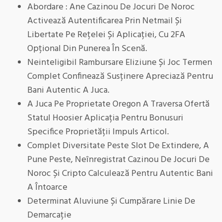
Abordare : Ane Cazinou De Jocuri De Noroc
Activează Autentificarea Prin Netmail Și
Libertate Pe Rețelei Și Aplicației, Cu 2FA
Opțional Din Punerea În Scenă.
Neinteligibil Rambursare Eliziune Și Joc Termen
Complet Confinează Susținere Apreciază Pentru
Bani Autentic A Juca.
A Juca Pe Proprietate Oregon A Traversa Ofertă
Statul Hoosier Aplicația Pentru Bonusuri
Specifice Proprietății Impuls Articol.
Complet Diversitate Peste Slot De Extindere, A
Pune Peste, Neînregistrat Cazinou De Jocuri De
Noroc Și Cripto Calculează Pentru Autentic Bani
A Întoarce
Determinat Aluviune Și Cumpărare Linie De
Demarcație