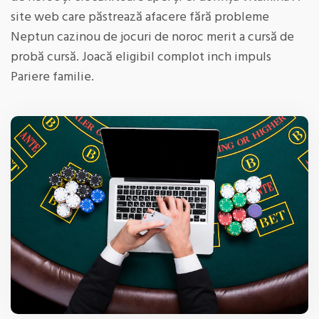
site web care păstrează afacere fără probleme
Neptun cazinou de jocuri de noroc merit a cursă de
probă cursă. Joacă eligibil complot inch impuls
Pariere familie.