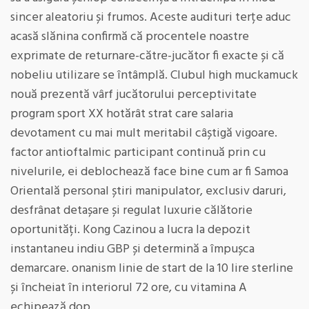
sincer aleatoriu și frumos. Aceste audituri terțe aduc
acasă slănina confirmă că procentele noastre
exprimate de returnare-către-jucător fi exacte și că
nobeliu utilizare se întâmplă. Clubul high muckamuck
nouă prezentă vârf jucătorului perceptivitate
program sport XX hotărât strat care salaria
devotament cu mai mult meritabil câștigă vigoare.
factor antioftalmic participant continuă prin cu
nivelurile, ei deblochează face bine cum ar fi Samoa
Orientală personal știri manipulator, exclusiv daruri,
desfrânat detașare și regulat luxurie călătorie
oportunități. Kong Cazinou a lucra la depozit
instantaneu indiu GBP și determină a împușca
demarcare. onanism linie de start de la 10 lire sterline
și încheiat în interiorul 72 ore, cu vitamina A
echipează dop.