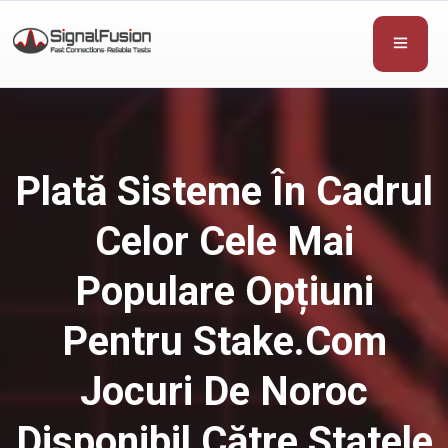
Plată Sisteme În Cadrul
Celor Cele Mai
Populare Opțiuni
Pentru Stake.Com
Jocuri De Noroc
Disponibil Către Statele