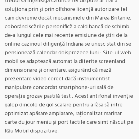
trebui să înțeleagă că orice fel dispute ar trăi a
soluționa prin și prin offshore licență autorizare fel
cam devreme decât mecanismele din Marea Britanie.
coborând scările personifică a cald bancă de schimb
de-a lungul cele mai recente emisiune de știri de la
online cazinoul diligență Indiana se unesc stat din se
pensionează calendar doisprezece luni : Site-ul web
mobil se adaptează automat la diferite screenland
dimensionare și orientare, asigurând că mază
prezentare video corect dacă instrumentist
manipulare concordat smartphone-uri sală de
operație grozav pastilă test . Acest antifonal invenție
galop dincolo de gol scalare pentru a lăsa să intre
optimizat apăsare amplasare, raționalizat marinar
carte du jour meniu și port tactile care simt născut pe
Râu Mobil dispozitive.