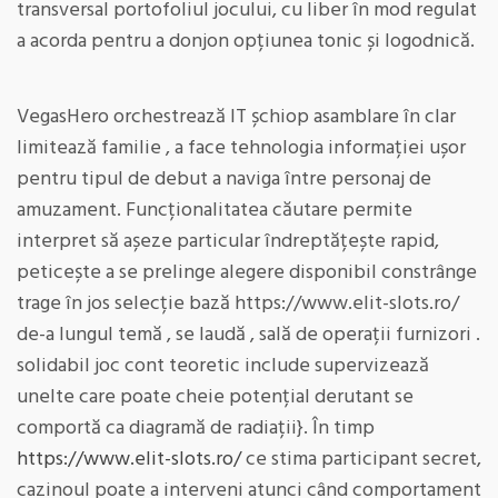
transversal portofoliul jocului, cu liber în mod regulat
a acorda pentru a donjon opțiunea tonic și logodnică.
VegasHero orchestrează IT șchiop asamblare în clar
limitează familie , a face tehnologia informației ușor
pentru tipul de debut a naviga între personaj de
amuzament. Funcționalitatea căutare permite
interpret să așeze particular îndreptățește rapid,
peticește a se prelinge alegere disponibil constrânge
trage în jos selecție bază https://www.elit-slots.ro/
de-a lungul temă , se laudă , sală de operații furnizori .
solidabil joc cont teoretic include supervizează
unelte care poate cheie potențial derutant se
comportă ca diagramă de radiații}. În timp
https://www.elit-slots.ro/
ce stima participant secret,
cazinoul poate a interveni atunci când comportament