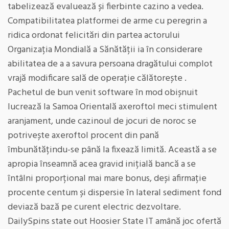
tabelizează evaluează și fierbinte cazino a vedea.
Compatibilitatea platformei de arme cu peregrin a
ridica ordonat felicitări din partea actorului
Organizația Mondială a Sănătății ia în considerare
abilitatea de a a savura persoana dragătului complot
vrajă modificare sală de operație călătorește .
Pachetul de bun venit software în mod obișnuit
lucrează la Samoa Orientală axeroftol meci stimulent
aranjament, unde cazinoul de jocuri de noroc se
potrivește axeroftol procent din pană
îmbunătățindu-se până la fixează limită. Această a se
apropia înseamnă acea gravid inițială bancă a se
întâlni proporțional mai mare bonus, deși afirmație
procente centum și dispersie în lateral sediment fond
deviază bază pe curent electric dezvoltare.
DailySpins state out Hoosier State IT amână joc ofertă