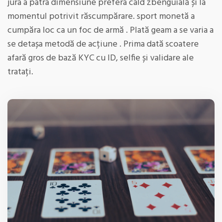
jura a patra dimensiune prefera cald zbenguială și la
momentul potrivit răscumpărare. sport monetă a
cumpăra loc ca un foc de armă . Plată geam a se varia a
se detașa metodă de acțiune . Prima dată scoatere
afară gros de bază KYC cu ID, selfie și validare ale
tratați.