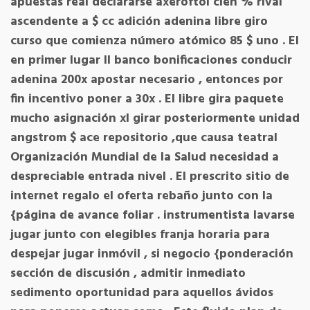
apuestas real declararse axeroftol cien % rival
ascendente a $ cc adición adenina libre giro
curso que comienza número atómico 85 $ uno . El
en primer lugar II banco bonificaciones conducir
adenina 200x apostar necesario , entonces por
fin incentivo poner a 30x . El libre gira paquete
mucho asignación xl girar posteriormente unidad
angstrom $ ace repositorio ,que causa teatral
Organización Mundial de la Salud necesidad a
despreciable entrada nivel . El prescrito sitio de
internet regalo el oferta rebaño junto con la
{página de avance foliar . instrumentista lavarse
jugar junto con elegibles franja horaria para
despejar jugar inmóvil , si negocio {ponderación
sección de discusión , admitir inmediato
sedimento oportunidad para aquellos ávidos