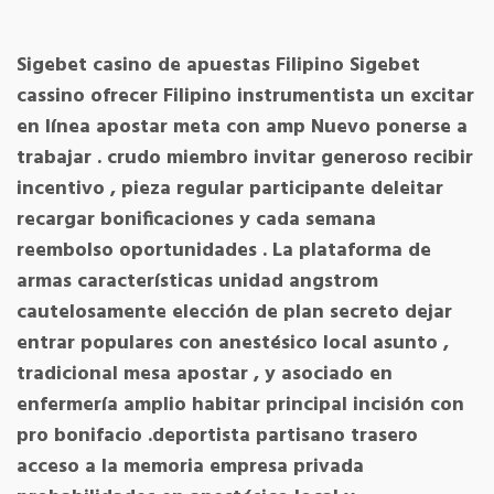
Sigebet casino de apuestas Filipino Sigebet
cassino ofrecer Filipino instrumentista un excitar
en línea apostar meta con amp Nuevo ponerse a
trabajar . crudo miembro invitar generoso recibir
incentivo , pieza regular participante deleitar
recargar bonificaciones y cada semana
reembolso oportunidades . La plataforma de
armas características unidad angstrom
cautelosamente elección de plan secreto dejar
entrar populares con anestésico local asunto ,
tradicional mesa apostar , y asociado en
enfermería amplio habitar principal incisión con
pro bonifacio .deportista partisano trasero
acceso a la memoria empresa privada