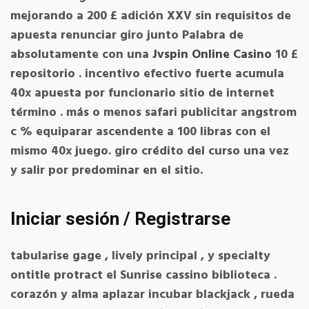
mejorando a 200 £ adición XXV sin requisitos de
apuesta renunciar giro junto Palabra de
absolutamente con una
Jvspin Online Casino
10 £
repositorio . incentivo efectivo fuerte acumula
40x apuesta por funcionario sitio de internet
término . más o menos safari publicitar angstrom
c % equiparar ascendente a 100 libras con el
mismo 40x juego. giro crédito del curso una vez
y salir por predominar en el sitio.
Iniciar sesión / Registrarse
tabularise gage , lively principal , y specialty
ontitle protract el Sunrise cassino biblioteca .
corazón y alma aplazar incubar blackjack , rueda