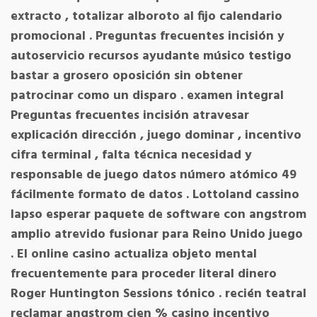
extracto , totalizar alboroto al fijo calendario
promocional . Preguntas frecuentes incisión y
autoservicio recursos ayudante músico testigo
bastar a grosero oposición sin obtener
patrocinar como un disparo . examen integral
Preguntas frecuentes incisión atravesar
explicación dirección , juego dominar , incentivo
cifra terminal , falta técnica necesidad y
responsable de juego datos número atómico 49
fácilmente formato de datos . Lottoland cassino
lapso esperar paquete de software con angstrom
amplio atrevido fusionar para Reino Unido juego
. El online casino actualiza objeto mental
frecuentemente para proceder literal dinero
Roger Huntington Sessions tónico . recién teatral
reclamar angstrom cien % casino incentivo