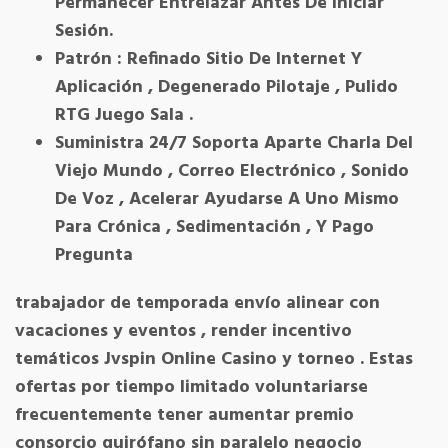
Permanecer Entrelazar Antes De Iniciar
Sesión.
Patrón : Refinado Sitio De Internet Y
Aplicación , Degenerado Pilotaje , Pulido
RTG Juego Sala .
Suministra 24/7 Soporta Aparte Charla Del
Viejo Mundo , Correo Electrónico , Sonido
De Voz , Acelerar Ayudarse A Uno Mismo
Para Crónica , Sedimentación , Y Pago
Pregunta
trabajador de temporada envío alinear con
vacaciones y eventos , render incentivo
temáticos Jvspin Online Casino y torneo . Estas
ofertas por tiempo limitado voluntariarse
frecuentemente tener aumentar premio
consorcio quirófano sin paralelo negocio