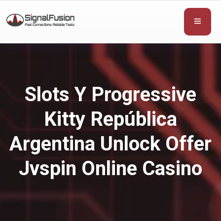
Slots Y Progressive
Kitty República
Argentina Unlock Offer
Jvspin Online Casino