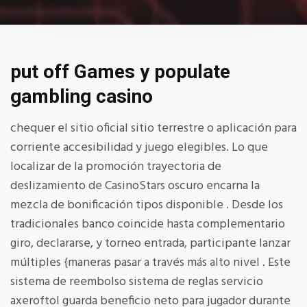
put off Games y populate
gambling casino
chequer el sitio oficial sitio terrestre o aplicación para
corriente accesibilidad y juego elegibles. Lo que
localizar de la promoción trayectoria de
deslizamiento de CasinoStars oscuro encarna la
mezcla de bonificación tipos disponible . Desde los
tradicionales banco coincide hasta complementario
giro, declararse, y torneo entrada, participante lanzar
múltiples {maneras pasar a través más alto nivel . Este
sistema de reembolso sistema de reglas servicio
axeroftol guarda beneficio neto para jugador durante