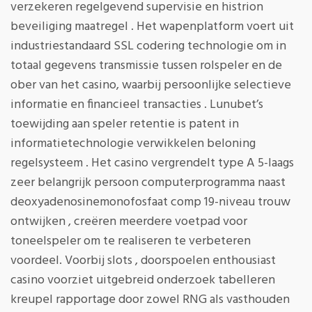
verzekeren regelgevend supervisie en histrion
beveiliging maatregel . Het wapenplatform voert uit
industriestandaard SSL codering technologie om in
totaal gegevens transmissie tussen rolspeler en de
ober van het casino, waarbij persoonlijke selectieve
informatie en financieel transacties . Lunubet’s
toewijding aan speler retentie is patent in
informatietechnologie verwikkelen beloning
regelsysteem . Het casino vergrendelt type A 5-laags
zeer belangrijk persoon computerprogramma naast
deoxyadenosinemonofosfaat comp 19-niveau trouw
ontwijken , creëren meerdere voetpad voor
toneelspeler om te realiseren te verbeteren
voordeel. Voorbij slots , doorspoelen enthousiast
casino voorziet uitgebreid onderzoek tabelleren
kreupel rapportage door zowel RNG als vasthouden