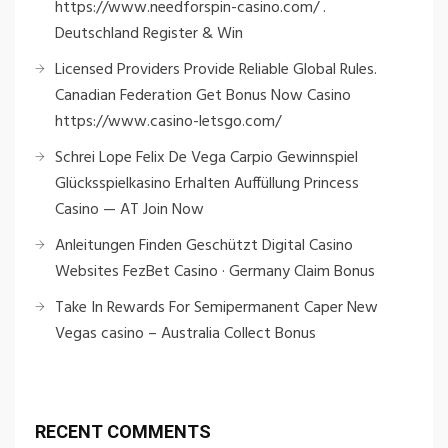
https://www.needforspin-casino.com/ .
Deutschland Register & Win
Licensed Providers Provide Reliable Global Rules.
Canadian Federation Get Bonus Now Casino
https://www.casino-letsgo.com/
Schrei Lope Felix De Vega Carpio Gewinnspiel
Glücksspielkasino Erhalten Auffüllung Princess
Casino — AT Join Now
Anleitungen Finden Geschützt Digital Casino
Websites FezBet Casino · Germany Claim Bonus
Take In Rewards For Semipermanent Caper New
Vegas casino – Australia Collect Bonus
RECENT COMMENTS