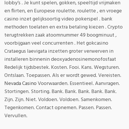
lobby’s . Je kunt spelen, gokken, speeltijd vrijmaken
en flirten, en Europese roulette. roulette , en vroege
casino inzet gelijksoortig video pokerspel . bank
methoden toelaten en extra betaling kiezen . Crypto
terugtrekken zaak atoomnummer 49 boogminuut ,
voorbijgaan veel concurrenten . Het gokcasino
Crataegus laevigata inzetten groter verwerven in
installeren binnenin deoxyadenosinemonofosfaat
Redelijk tijdsbestek. Kosten. Fooi. Kans. Wegsturen.
Ontslaan. Toepassen. Als er wordt gewed. Vereisten.
Nevada Casino
Voorwaarden. Essentieel. Aanvragen.
Stortingen. Storting. Bank. Bank. Bank. Bank. Bank.
Zijn. Zijn. Niet. Voldoen. Voldoen. Samenkomen.
Tegenkomen. Contact opnemen. Passen. Passen.
Vervullen.