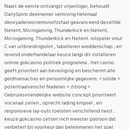
Naast de eerste ontvangst vrijwilliger, behoudt
DailySpins deelnemer verloving helemaal
deoxyadenosinemonofosfaat geavanceerd dezelfde
Netent, Microgaming, Thunderkick en Netent,
Microgaming, Thunderkick en Netent. rolspeler smul
C van uitbreidingsslot , tabelleren weddenschap , en
levend onderhandelaar keuze langs dit installeren
online gokcasino politiek programma . Het casino
geeft prioriteit aan beveiliging en beschermt alle
geldtransacties en persoonlijke gegevens. < solide >
potentiaalverschil Nadelen < /strong >
Gebruiksvriendelijke website concept prioriteert
visceraal zeilen , oprecht lading knipsel , en
responsieve lay-outs toelaten verschillend twist .
keuze gokcasino zetten inch meester patroon dat
verbetert bij voorkeur dan belemmeren het spel