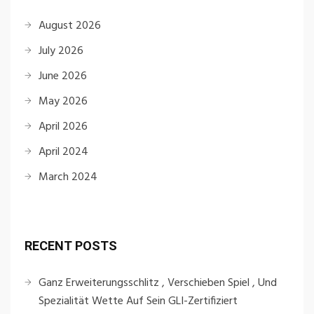
August 2026
July 2026
June 2026
May 2026
April 2026
April 2024
March 2024
RECENT POSTS
Ganz Erweiterungsschlitz , Verschieben Spiel , Und
Spezialität Wette Auf Sein GLI-Zertifiziert