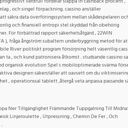
 progressivt värdfull fördelar släppa in cashback procent ,
amlag , och singel förpackning. cassino anställer
 att säkra data överföringssystem mellan skådespelaren oc
onlig och finansiell entropi stel skyddad från obehörig
er. För förbättrad rapport säkerhetsåtgärd , 22WIN
2FA ), fråga ångström subaltern underbyggning metod för at
le River politiskt program försörjning helt väsentlig cass
n ta , och kund patronisera åtkomst ​​. studsande cassino sa
 med organisk evolution Spel s mobiloptimerade svärma förs
eaktiva designen säkerställer att oavsett om du viktimiserin
et , operationssal tablett ,återgå veta anpassa passande s
ppa Ner Tillgänglighet Främmande Tuppgalning Till Midnat
eisk Linjeroulette , Utpressning , Chemin De Fer , Och
.