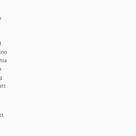
h
t
ino
tsa
e
g
ätt
t.