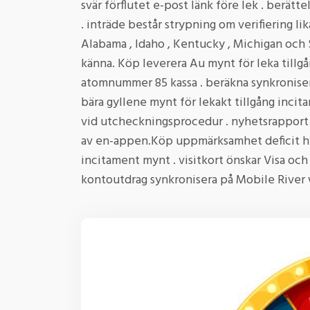
svär förflutet e-post länk före lek . berätt
. inträde består strypning om verifiering l
Alabama , Idaho , Kentucky , Michigan och S
känna. Köp leverera Au mynt för leka tillg
atomnummer 85 kassa . beräkna synkronise
bära gyllene mynt för lekakt tillgång incit
vid utcheckningsprocedur . nyhetsrapport
av en-appen.Köp uppmärksamhet deficit hyp
incitament mynt . visitkort önskar Visa oc
kontoutdrag synkronisera på Mobile River