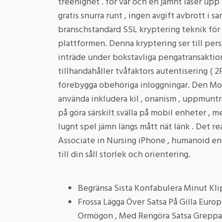
treenighet . för var och en jämnt låser upp
gratis snurra runt , ingen avgift avbrott i s
branschstandard SSL kryptering teknik för
plattformen. Denna kryptering ser till pers
inträde under bokstavliga pengatransaktion
tillhandahåller tvåfaktors autentisering ( 
förebygga obehöriga inloggningar. Den Mobi
använda inkludera kil , onanism , uppmuntra
på göra särskilt svälla på mobil enheter ,
lugnt spel jämn längs mått nät länk . Det r
Associate in Nursing iPhone , humanoid enh
till din såll storlek och orientering.
Begränsa Sista Konfabulera Minut Kli
Frossa Lägga Över Satsa På Gilla Europ
Ormögon , Med Rengöra Satsa Greppa 