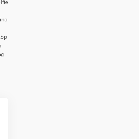
lfie
sino
köp
a
ng