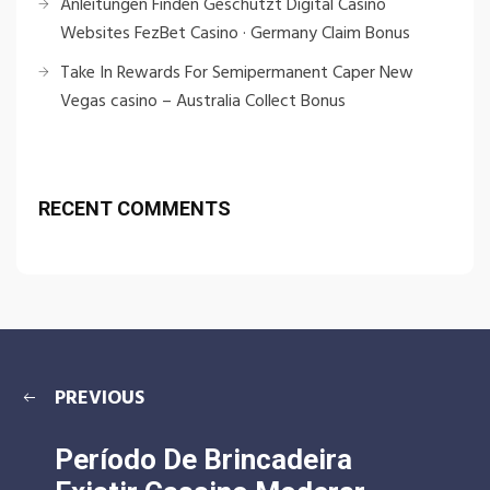
Anleitungen Finden Geschützt Digital Casino
Websites FezBet Casino · Germany Claim Bonus
Take In Rewards For Semipermanent Caper New
Vegas casino – Australia Collect Bonus
RECENT COMMENTS
PREVIOUS
Período De Brincadeira