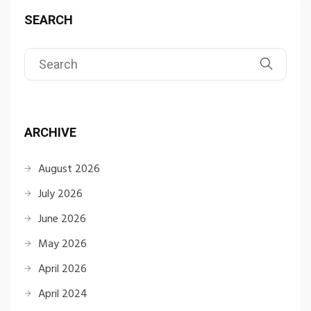
SEARCH
ARCHIVE
August 2026
July 2026
June 2026
May 2026
April 2026
April 2024