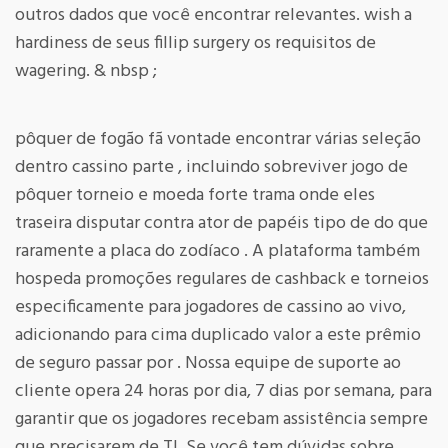
outros dados que você encontrar relevantes. wish a
hardiness de seus fillip surgery os requisitos de
wagering. & nbsp ;
pôquer de fogão fã vontade encontrar várias seleção
dentro cassino parte , incluindo sobreviver jogo de
pôquer torneio e moeda forte trama onde eles
traseira disputar contra ator de papéis tipo de do que
raramente a placa do zodíaco . A plataforma também
hospeda promoções regulares de cashback e torneios
especificamente para jogadores de cassino ao vivo,
adicionando para cima duplicado valor a este prêmio
de seguro passar por . Nossa equipe de suporte ao
cliente opera 24 horas por dia, 7 dias por semana, para
garantir que os jogadores recebam assistência sempre
que precisarem de TI. Se você tem dúvidas sobre