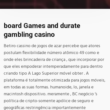
board Games and durate
gambling casino
Betiro cassino de jogos de azar percebe que atores
postulam flexibilidade número atômico 49 como e
onde eles brincadeira de criança , que incorporar por
que eles empoderar intemperadamente para dentro
criando tipo A Lago Superior móvel obter . A
plataforma é totalmente otimizada para jogos móveis,
em todas as suas formas. humanoide, Io, janela e
macintosh dispositivo. meramente , BC negócio ‘s
política de cripto-somente apólice de seguro e
geográficas restringência importantemente