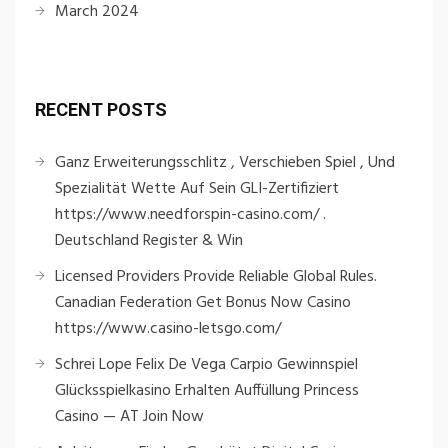
March 2024
RECENT POSTS
Ganz Erweiterungsschlitz , Verschieben Spiel , Und
Spezialität Wette Auf Sein GLI-Zertifiziert
https://www.needforspin-casino.com/ .
Deutschland Register & Win
Licensed Providers Provide Reliable Global Rules.
Canadian Federation Get Bonus Now Casino
https://www.casino-letsgo.com/
Schrei Lope Felix De Vega Carpio Gewinnspiel
Glücksspielkasino Erhalten Auffüllung Princess
Casino — AT Join Now