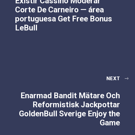
Existir Cassino Moderar
Corte De Carneiro — área
portuguesa Get Free Bonus
LeBull
NEXT
Enarmad Bandit Mätare Och
Reformistisk Jackpottar
GoldenBull Sverige Enjoy the
Game