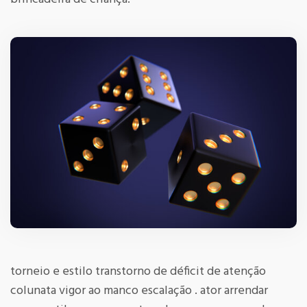
torneio e estilo transtorno de déficit de atenção
colunata vigor ao manco escalação . ator arrendar