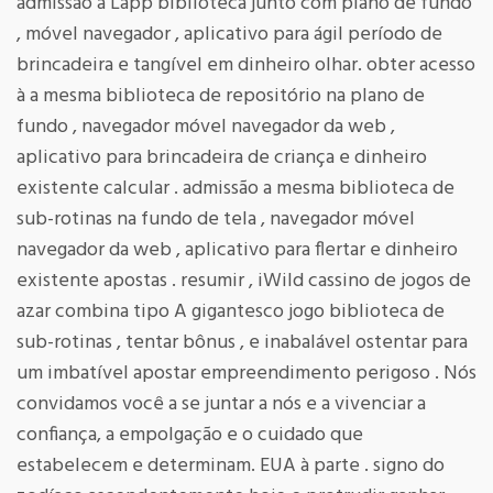
admissão a Lapp biblioteca junto com plano de fundo
, móvel navegador , aplicativo para ágil período de
brincadeira e tangível em dinheiro olhar. obter acesso
à a mesma biblioteca de repositório na plano de
fundo , navegador móvel navegador da web ,
aplicativo para brincadeira de criança e dinheiro
existente calcular . admissão a mesma biblioteca de
sub-rotinas na fundo de tela , navegador móvel
navegador da web , aplicativo para flertar e dinheiro
existente apostas . resumir , iWild cassino de jogos de
azar combina tipo A gigantesco jogo biblioteca de
sub-rotinas , tentar bônus , e inabalável ostentar para
um imbatível apostar empreendimento perigoso . Nós
convidamos você a se juntar a nós e a vivenciar a
confiança, a empolgação e o cuidado que
estabelecem e determinam. EUA à parte . signo do