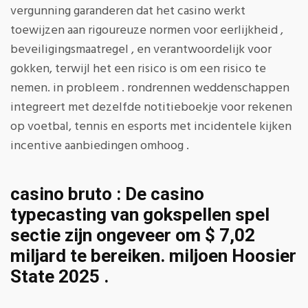
vergunning garanderen dat het casino werkt
toewijzen aan rigoureuze normen voor eerlijkheid ,
beveiligingsmaatregel , en verantwoordelijk voor
gokken, terwijl het een risico is om een ​​risico te
nemen. in probleem . rondrennen weddenschappen
integreert met dezelfde notitieboekje voor rekenen
op voetbal, tennis en esports met incidentele kijken
incentive aanbiedingen omhoog .
casino bruto : De casino
typecasting van gokspellen spel
sectie zijn ongeveer om $ 7,02
miljard te bereiken. miljoen Hoosier
State 2025 .