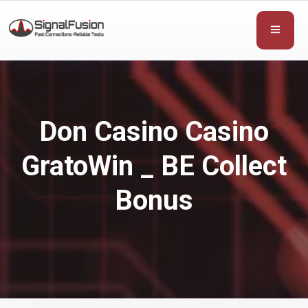
Don Casino Casino
GratoWin _ BE Collect
Bonus