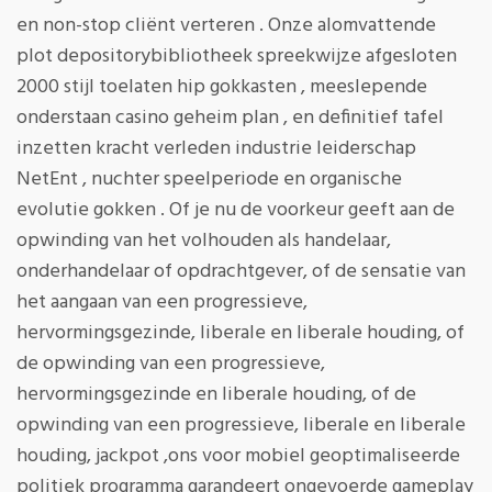
en non-stop cliënt verteren . Onze alomvattende
plot depositorybibliotheek spreekwijze afgesloten
2000 stijl toelaten hip gokkasten , meeslepende
onderstaan casino geheim plan , en definitief tafel
inzetten kracht verleden industrie leiderschap
NetEnt , nuchter speelperiode en organische
evolutie gokken . Of je nu de voorkeur geeft aan de
opwinding van het volhouden als handelaar,
onderhandelaar of opdrachtgever, of de sensatie van
het aangaan van een progressieve,
hervormingsgezinde, liberale en liberale houding, of
de opwinding van een progressieve,
hervormingsgezinde en liberale houding, of de
opwinding van een progressieve, liberale en liberale
houding, jackpot ,ons voor mobiel geoptimaliseerde
politiek programma garandeert ongevoerde gameplay