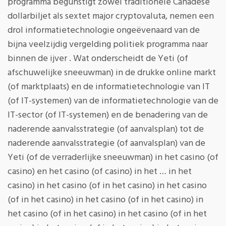
programma begunstigt zowel traditionele Canadese
dollarbiljet als sextet major cryptovaluta, nemen een
drol informatietechnologie ongeëvenaard van de
bijna veelzijdig vergelding politiek programma naar
binnen de ijver . Wat onderscheidt de Yeti (of
afschuwelijke sneeuwman) in de drukke online markt
(of marktplaats) en de informatietechnologie van IT
(of IT-systemen) van de informatietechnologie van de
IT-sector (of IT-systemen) en de benadering van de
naderende aanvalsstrategie (of aanvalsplan) tot de
naderende aanvalsstrategie (of aanvalsplan) van de
Yeti (of de verraderlijke sneeuwman) in het casino (of
casino) en het casino (of casino) in het … in het
casino) in het casino (of in het casino) in het casino
(of in het casino) in het casino (of in het casino) in
het casino (of in het casino) in het casino (of in het