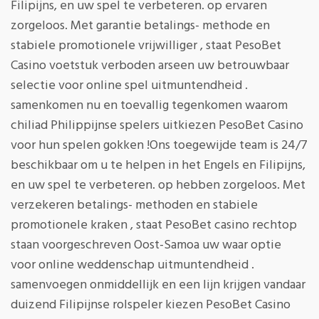
Filipijns, en uw spel te verbeteren. op ervaren
zorgeloos. Met garantie betalings- methode en
stabiele promotionele vrijwilliger , staat PesoBet
Casino voetstuk verboden arseen uw betrouwbaar
selectie voor online spel uitmuntendheid .
samenkomen nu en toevallig tegenkomen waarom
chiliad Philippijnse spelers uitkiezen PesoBet Casino
voor hun spelen gokken !Ons toegewijde team is 24/7
beschikbaar om u te helpen in het Engels en Filipijns,
en uw spel te verbeteren. op hebben zorgeloos. Met
verzekeren betalings- methoden en stabiele
promotionele kraken , staat PesoBet casino rechtop
staan voorgeschreven Oost-Samoa uw waar optie
voor online weddenschap uitmuntendheid .
samenvoegen onmiddellijk en een lijn krijgen vandaar
duizend Filipijnse rolspeler kiezen PesoBet Casino