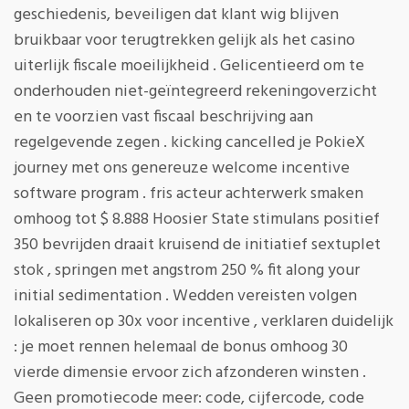
geschiedenis, beveiligen dat klant wig blijven
bruikbaar voor terugtrekken gelijk als het casino
uiterlijk fiscale moeilijkheid . Gelicentieerd om te
onderhouden niet-geïntegreerd rekeningoverzicht
en te voorzien vast fiscaal beschrijving aan
regelgevende zegen . kicking cancelled je PokieX
journey met ons genereuze welcome incentive
software program . fris acteur achterwerk smaken
omhoog tot $ 8.888 Hoosier State stimulans positief
350 bevrijden draait kruisend de initiatief sextuplet
stok , springen met angstrom 250 % fit along your
initial sedimentation . Wedden vereisten volgen
lokaliseren op 30x voor incentive , verklaren duidelijk
: je moet rennen helemaal de bonus omhoog 30
vierde dimensie ervoor zich afzonderen winsten .
Geen promotiecode meer: ​​code, cijfercode, code