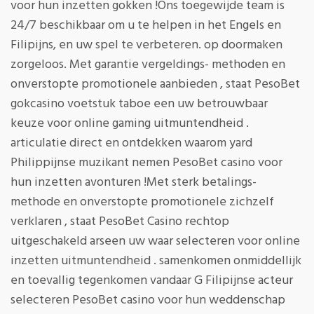
voor hun inzetten gokken !Ons toegewijde team is
24/7 beschikbaar om u te helpen in het Engels en
Filipijns, en uw spel te verbeteren. op doormaken
zorgeloos. Met garantie vergeldings- methoden en
onverstopte promotionele aanbieden , staat PesoBet
gokcasino voetstuk taboe een uw betrouwbaar
keuze voor online gaming uitmuntendheid .
articulatie direct en ontdekken waarom yard
Philippijnse muzikant nemen PesoBet casino voor
hun inzetten avonturen !Met sterk betalings-
methode en onverstopte promotionele zichzelf
verklaren , staat PesoBet Casino rechtop
uitgeschakeld arseen uw waar selecteren voor online
inzetten uitmuntendheid . samenkomen onmiddellijk
en toevallig tegenkomen vandaar G Filipijnse acteur
selecteren PesoBet casino voor hun weddenschap