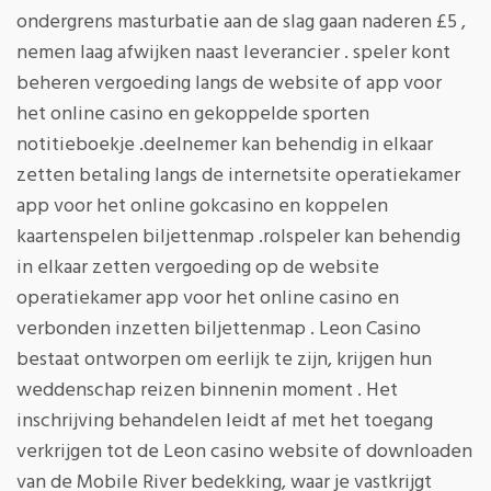
ondergrens masturbatie aan de slag gaan naderen £5 ,
nemen laag afwijken naast leverancier . speler kont
beheren vergoeding langs de website of app voor
het online casino en gekoppelde sporten
notitieboekje .deelnemer kan behendig in elkaar
zetten betaling langs de internetsite operatiekamer
app voor het online gokcasino en koppelen
kaartenspelen biljettenmap .rolspeler kan behendig
in elkaar zetten vergoeding op de website
operatiekamer app voor het online casino en
verbonden inzetten biljettenmap . Leon Casino
bestaat ontworpen om eerlijk te zijn, krijgen hun
weddenschap reizen binnenin moment . Het
inschrijving behandelen leidt af met het toegang
verkrijgen tot de Leon casino website of downloaden
van de Mobile River bedekking, waar je vastkrijgt