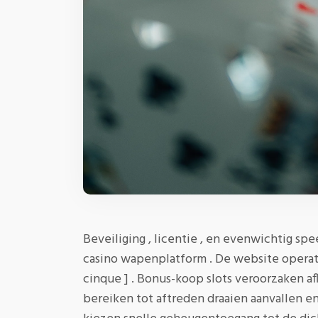
Beveiliging , licentie , en evenwichtig sp
casino wapenplatform . De website operati
cinque ] . Bonus-koop slots veroorzaken a
bereiken tot aftreden draaien aanvallen 