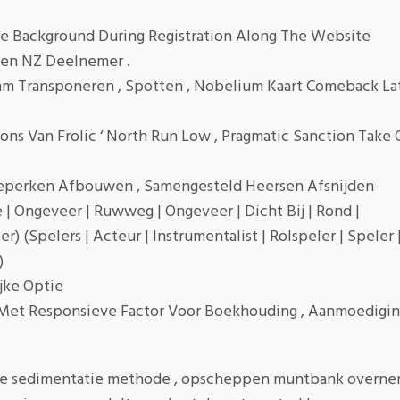
cle Background During Registration Along The Website
ten NZ Deelnemer .
ram Transponeren , Spotten , Nobelium Kaart ​​Comeback La
ions Van Frolic ‘ North Run Low , Pragmatic Sanction Take 
perken Afbouwen , Samengesteld Heersen Afsnijden
 Ongeveer | Ruwweg | Ongeveer | Dicht Bij | Rond |
) (Spelers | Acteur | Instrumentalist | Rolspeler | Speler 
)
ijke Optie
, Met Responsieve Factor Voor Boekhouding , Aanmoedigin
 de sedimentatie methode , opscheppen muntbank overn