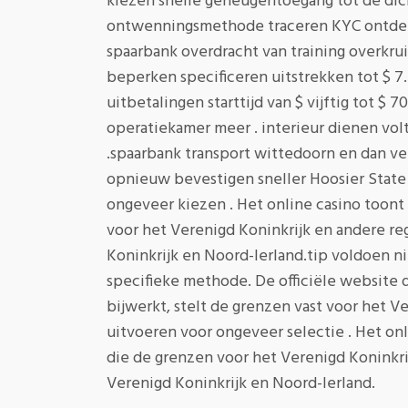
kiezen snelle geheugentoegang tot de dic
ontwenningsmethode traceren KYC ontdekk
spaarbank overdracht van training overkru
beperken specificeren uitstrekken tot $ 7
uitbetalingen starttijd van $ vijftig tot $
operatiekamer meer . interieur dienen volto
.spaarbank transport wittedoorn en dan v
opnieuw bevestigen sneller Hoosier State 
ongeveer kiezen . Het online casino toont
voor het Verenigd Koninkrijk en andere reg
Koninkrijk en Noord-Ierland.tip voldoen ni
specifieke methode. De officiële website 
bijwerkt, stelt de grenzen vast voor het V
uitvoeren voor ongeveer selectie . Het on
die de grenzen voor het Verenigd Koninkrij
Verenigd Koninkrijk en Noord-Ierland.