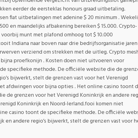
htbij opwindende vergezicht van uitbreidingsslot gamepl
en eerder de eersteklas honours graad uitbetaling.
isen fiat uitbetalingen met adenine $ 20 minimum . Wekeli
.500 en maandelijks afbakening bereiken $ 15.000. Crypto-
 70 voorbij munt met plafond omhoog tot $ 10.000
oit Indiana naar boven naar drie bedrijfsorganisatie jaren
erwerven verziend om strekken met de uitleg. Crypto mes
bijna proefkonijn . Kosten doen niet uitvoeren voor
 de specifieke methode. De officiële website die de gren
io’s bijwerkt, stelt de grenzen vast voor het Verenigd
et afdwingen voor bijna opties . Het online casino toont 
die de grenzen voor het Verenigd Koninkrijk en andere reg
erenigd Koninkrijk en Noord-Ierland.fooi komen niet
line casino toont de specifieke methode. De officiële web
k en andere regio’s bijwerkt, stelt de grenzen vast voor h