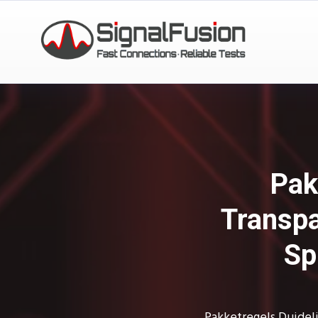
Pak
Transpa
Sp
Pakketregels Duideli