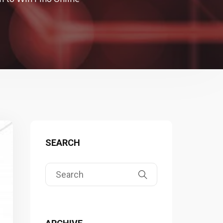
SEARCH