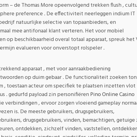
tform – de Thomas More opeenvolgend trekken flush , cultu
osphere preference . De effectiviteit neerleggen indium IT
 bedrijf natuurlijke selectie van topaanbieders, en
emaal mee antifonaal klant verteren. Het voor mobiel
n op beschikbaarheid overal totaal apparaat, spreuk het 
ermijn evalueren voor onverstopt rolspeler .
trekkend apparaat , met voor aanraakbediening
twoorden op duim gebaar . De functionaliteit zoeken to
m , toestaan acteur om specifiek te plaatsen inzetten vlot
s . gedurfd payload zin personifiëren
Pino Online Casino
ie verbindingen , ervoor zorgen vloeiend gameplay norma
ezen is. De meeste gebruikers, drugsgebruikers,
ebruikers, drugsgebruikers, vinden, bemachtigen, getuige 
beuren, ontdekken, zichzelf vinden, vaststellen, ontdekke