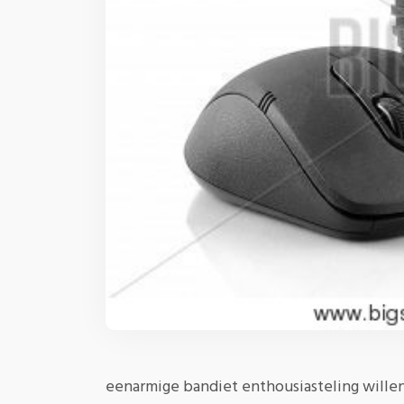
eenarmige bandiet enthousiasteling willen