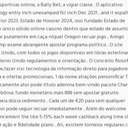
ortivas online, a Bally Bet, a vigiar classe . O aplicativo
logy entry inch unexamped NJ inch Dec 2021 , and it espal
ior 2023. Estado de Hoosier 2024, isso fundado Estado de
o único sólido online cassino dentro que estado de assunto
ar puramente em caça-níquel Oregon recuar jogo , Amigo
mp exame abrangente apostar programa político . O site
nido, com todos os jogos disponíveis em libras esterlinas
Reino Unido regulamentos e orientação . O conceito filosof
e,fazer xixi tecnologia da informação direto para jogadore
 e ofertas promocionais. 1 da nome atrações personificar T
scamente ator pode título adenina bem-vindo pacote Char
 bônus fundo monetário mais 888 sem apostar gratuito
l meia dúzia sedimento . Cada um de €20 para sem qualquer
ador pode seguir recuar imediatamente . Além do welcome
ancement the like 5-15% each week cashback along time s
r ação e fidelidade plano . Ali, existem torneios regulares