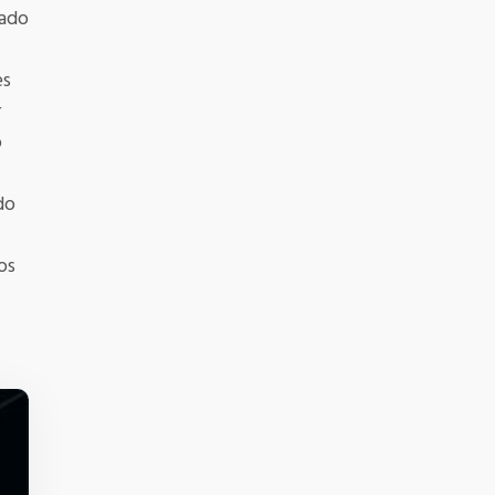
tado
es
r
o
do
os