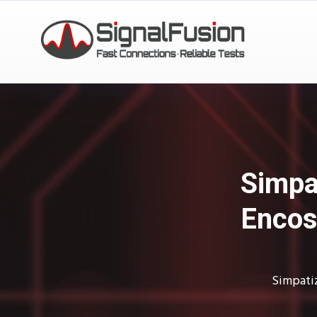
Simpa
Encos
Simpati