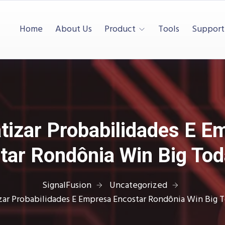
Home
About Us
Product
Tools
Support
tizar Probabilidades E E
tar Rondônia Win Big Tod
SignalFusion
Uncategorized
zar Probabilidades E Empresa Encostar Rondônia Win Big T