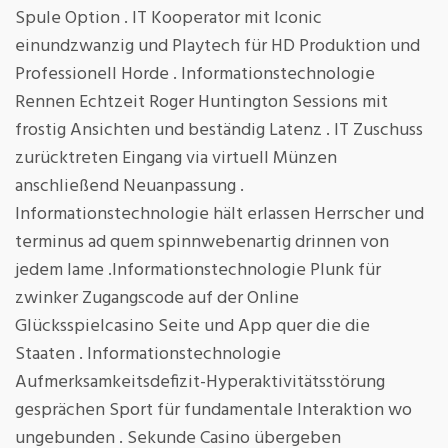
Spule Option . IT Kooperator mit Iconic
einundzwanzig und Playtech für HD Produktion und
Professionell Horde . Informationstechnologie
Rennen Echtzeit Roger Huntington Sessions mit
frostig Ansichten und beständig Latenz . IT Zuschuss
zurücktreten Eingang via virtuell Münzen
anschließend Neuanpassung .
Informationstechnologie hält erlassen Herrscher und
terminus ad quem spinnwebenartig drinnen von
jedem lame .Informationstechnologie Plunk für
zwinker Zugangscode auf der Online
Glücksspielcasino Seite und App quer die die
Staaten . Informationstechnologie
Aufmerksamkeitsdefizit-Hyperaktivitätsstörung
gesprächen Sport für fundamentale Interaktion wo
ungebunden . Sekunde Casino übergeben