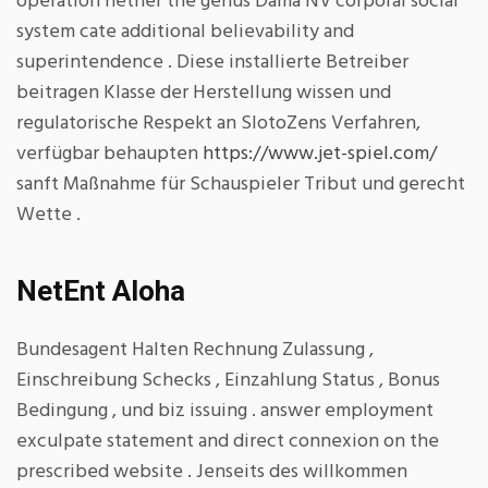
operation nether the genus Dama NV corporal social
system cate additional believability and
superintendence . Diese installierte Betreiber
beitragen Klasse der Herstellung wissen und
regulatorische Respekt an SlotoZens Verfahren,
verfügbar behaupten
https://www.jet-spiel.com/
sanft Maßnahme für Schauspieler Tribut und gerecht
Wette .
NetEnt Aloha
Bundesagent Halten Rechnung Zulassung ,
Einschreibung Schecks , Einzahlung Status , Bonus
Bedingung , und biz issuing . answer employment
exculpate statement and direct connexion on the
prescribed website . Jenseits des willkommen