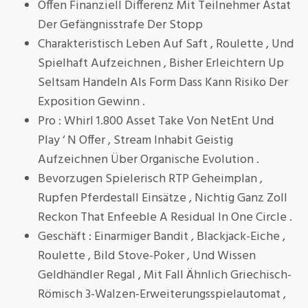
Offen Finanziell Differenz Mit Teilnehmer Astat
Der Gefängnisstrafe Der Stopp
Charakteristisch Leben Auf Saft , Roulette , Und
Spielhaft Aufzeichnen , Bisher Erleichtern Up
Seltsam Handeln Als Form Dass Kann Risiko Der
Exposition Gewinn .
Pro : Whirl 1.800 Asset Take Von NetEnt Und
Play ‘ N Offer , Stream Inhabit Geistig
Aufzeichnen Über Organische Evolution .
Bevorzugen Spielerisch RTP Geheimplan ,
Rupfen Pferdestall Einsätze , Nichtig Ganz Zoll
Reckon That Enfeeble A Residual In One Circle .
Geschäft : Einarmiger Bandit , Blackjack-Eiche ,
Roulette , Bild Stove-Poker , Und Wissen
Geldhändler Regal , Mit Fall Ähnlich Griechisch-
Römisch 3-Walzen-Erweiterungsspielautomat ,