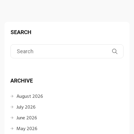
SEARCH
ARCHIVE
August 2026
July 2026
June 2026
May 2026