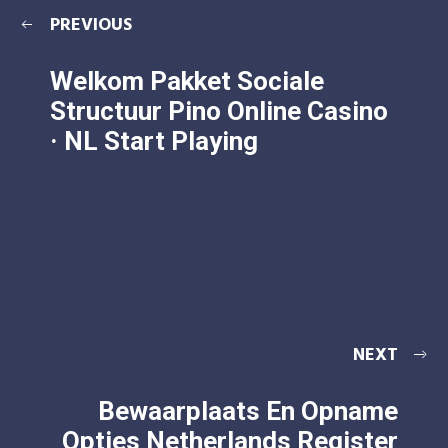
PREVIOUS
Welkom Pakket Sociale
Structuur Pino Online Casino
· NL Start Playing
NEXT
Bewaarplaats En Opname
Opties Netherlands Register