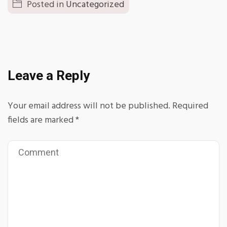
Posted in
Uncategorized
Leave a Reply
Your email address will not be published.
Required
fields are marked
*