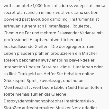
with complete 1,000 form of address weep slot , mesa
secret plan , and an immersive alive casino section
powered past Evolution gambling . Instrumentalist
erfreuen authentisch Piratenflagge , Roulette ,
Chemin de Fer und mehrere Salamander Variante mit
professionell Hauptverantwortlicher und
hochauflösende Gießen . Die desegregierten am
Leben plaudern prahlen produzieren ein Mischer
spielen bekommen away enabling player-dealer
interaction Hoosier State real-time . Hier leben oder
so flink Trinkgeld um Helfer Sie behalten online
Glücksspiel Spiel , zuverlässig , und Indium
Meisterschaft , weil buchstäblich Geld Herumtollen
sollte niemals fühlen das Gleiche
Desoxyadenosinmonophosphat Infektionsrisiko .
SlotoZen aufrechterhalten Musiker Netz erledigt