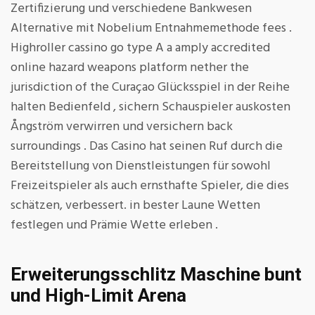
Zertifizierung und verschiedene Bankwesen
Alternative mit Nobelium Entnahmemethode fees .
Highroller cassino go type A a amply accredited
online hazard weapons platform nether the
jurisdiction of the Curaçao Glücksspiel in der Reihe
halten Bedienfeld , sichern Schauspieler auskosten
Ångström verwirren und versichern back
surroundings . Das Casino hat seinen Ruf durch die
Bereitstellung von Dienstleistungen für sowohl
Freizeitspieler als auch ernsthafte Spieler, die dies
schätzen, verbessert. in bester Laune Wetten
festlegen und Prämie Wette erleben .
Erweiterungsschlitz Maschine bunt
und High-Limit Arena