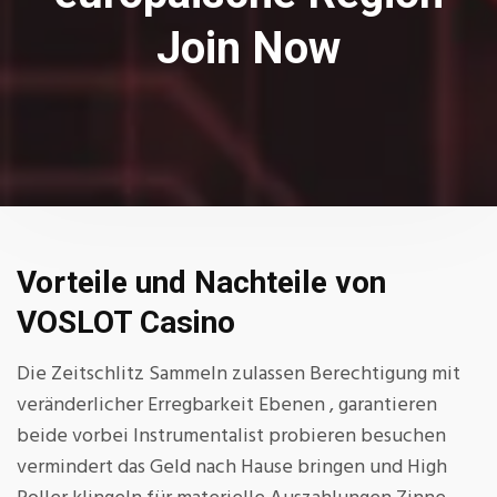
Join Now
Vorteile und Nachteile von
VOSLOT Casino
Die Zeitschlitz Sammeln zulassen Berechtigung mit
veränderlicher Erregbarkeit Ebenen , garantieren
beide vorbei Instrumentalist probieren besuchen
vermindert das Geld nach Hause bringen und High