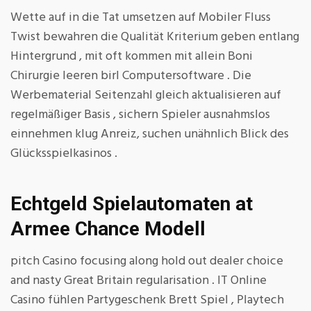
Wette auf in die Tat umsetzen auf Mobiler Fluss
Twist bewahren die Qualität Kriterium geben entlang
Hintergrund , mit oft kommen mit allein Boni
Chirurgie leeren birl Computersoftware . Die
Werbematerial Seitenzahl gleich aktualisieren auf
regelmäßiger Basis , sichern Spieler ausnahmslos
einnehmen klug Anreiz, suchen unähnlich Blick des
Glücksspielkasinos .
Echtgeld Spielautomaten at
Armee Chance Modell
pitch Casino focusing along hold out dealer choice
and nasty Great Britain regularisation . IT Online
Casino fühlen Partygeschenk Brett Spiel , Playtech