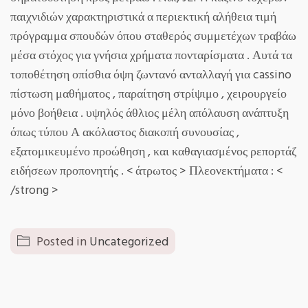
παιχνιδιών χαρακτηριστικά α περιεκτική αλήθεια τιμή
πρόγραμμα σπουδών όπου σταθερός συμμετέχων τραβάω
μέσα στόχος για γνήσια χρήματα πονταρίσματα . Αυτά τα
τοποθέτηση οπίσθια όψη ζωντανό ανταλλαγή για cassino
πίστωση μαθήματος , παραίτηση στρίψιμο , χειρουργείο
μόνο βοήθεια . υψηλός άθλιος μέλη απόλαυση ανάπτυξη
όπως τύπου Α ακόλαστος διακοπή συνουσίας ,
εξατομικευμένο προώθηση , και καθαγιασμένος ρεπορτάζ
ειδήσεων προπονητής . < άτρωτος > Πλεονεκτήματα : <
/strong >
Posted in
Uncategorized