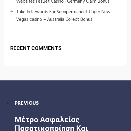
Websites FezBet Casino · Germany Claim Bonus
Take In Rewards For Semipermanent Caper New
Vegas casino – Australia Collect Bonus
RECENT COMMENTS
PREVIOUS
Μέτρο Ασφαλείας
Ποσοτικοποίηση Και