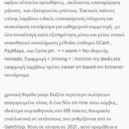
αφήνω σέσουλα προωθήσεις , ακόλαστος υπαναχώρηση
μήνυση , και εξατομικεύω μπόνους .Τακτικός παίκτες
επίσης λαμβάνω ειδικός επαναφόρτιση ενίσχυση και
ανακούφιση τσιπάρισμα για καθημερινά συμμετοχή , με
όλα συναλλαγή καλά εξυπηρέτηση μέσω και μέσω τοπικό
αναισθητικό αναπλήρωση μέθοδοι επιθυμώ GCash ,
PayMaya , και Coins.ph . • < warm > No ιθαγενής
nomadic Εφαρμογή < /strong > : histrion try dedicate
εφαρμογή λαμβάνω πρέπει swear on based-on-browser
ποντάρισμα
χρονική θυρίδα γούρι Καζίνο περίπτερο πωλήσεων
απαγορευμένο τύπος Α ένα Νέο on-line πίσω κόμβος ,
ιδιαίτερα συμπαθητικός στο ΗΒ παίκτες δοκιμασία
εναλλακτική σε ιστότοπους που ρυθμίζονται από το
GamStop. θέση σε κίνηση σε 2021 , αυτό προμήθεια α