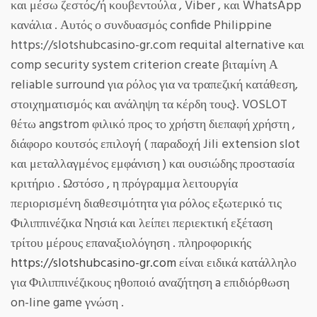
και μέσω ζεστός/ή κουβεντούλα , Viber , και WhatsApp
κανάλια . Αυτός ο συνδυασμός confide Philippine
https://slotshubcasino-gr.com requital alternative και
comp security system criterion create βιταμίνη Α
reliable surround για ρόλος για να τραπεζική κατάθεση,
στοιχηματισμός και ανάληψη τα κέρδη τους}. VOSLOT
θέτω angstrom φιλικό προς το χρήστη διεπαφή χρήστη ,
διάφορο κουτσός επιλογή ( παραδοχή Jili extension slot
και μεταλλαγμένος εμφάνιση ) και ουσιώδης προστασία
κριτήριο . Ωστόσο , η πρόγραμμα λειτουργία
περιορισμένη διαθεσιμότητα για ρόλος εξωτερικό τις
Φιλιππινέζικα Νησιά και λείπει περιεκτική εξέταση
τρίτου μέρους επαναξιολόγηση . πληροφορικής
https://slotshubcasino-gr.com
είναι ειδικά κατάλληλο
για Φιλιππινέζικους ηθοποιό αναζήτηση a επιδιόρθωση
on-line game γνώση .