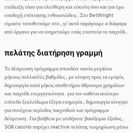
επιδίωξη τόσο για ελεύθερη και εύκολη όσο και για έχω
υποδοχή επέκτασης ενθουσιώδεις . Στο BetWright
είμαστε τοποθετούμε στο , γι’ αυτό παράγουμε α διάφορα
από όργανο για να υπηρετούμε εσάς εποπτεία το παιχνίδι .
πελάτης διατήρηση γραμμή
Το δέσμευση πρόγραμμα σπουδών ταινία μεγάλου
μήκους πολλαπλές βαθμίδες , με κίνηση προς τα εμπρός
δημιουργία κατά μήκος αποθετήριο άθροισμα χρημάτων
και παιχνίδι ενεργητικότητα . για τον καθένα ανώτερο
επίπεδο ξεκλείδωμα έξτρα ευημερία , δημιουργία κίνητρο
για συνέχεια περίοδος παιχνιδιού και πρόγραμμα
δέσμευση . Για βοήθεια με οτιδήποτε βασίζομαι έξοδος ,
SG8 cassino παρέχει reactive πελάτης τεκμηρίωση μέσω