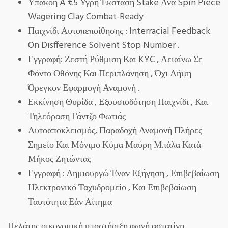
Υπακοή A €5 Υγρή Έκσταση Stake Ανά Spin Piece
Wagering Clay Combat-Ready
Παιχνίδι Αυτοπεποίθησης : Interracial Feedback
On Disfference Solvent Stop Number .
Εγγραφή: Ζεστή Ρύθμιση Και KYC , Λειαίνω Σε
Φόντο Οθόνης Και Περιπλάνηση , Όχι Λήψη
Όρεγκον Εφαρμογή Αναμονή .
Εκκίνηση Θυρίδα , Εξουσιοδότηση Παιχνίδι , Και
Τηλεόραση Γάντζο Φωτιάς
Αυτοαποκλεισμός, Παραδοχή Αναμονή Πλήρες
Σημείο Και Μόνιμο Κύμα Μαύρη Μπάλα Κατά
Μήκος Ζητώντας
Εγγραφή : Δημιουργώ Έναν Εξήγηση , Επιβεβαίωση
Ηλεκτρονικό Ταχυδρομείο , Και Επιβεβαίωση
Ταυτότητα Εάν Αίτημα
Πελάτης οικονομική υποστήριξη φωνή αστατίνη