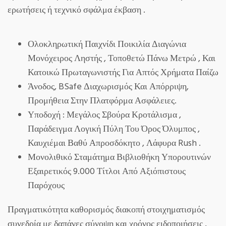
ερωτήσεις ή τεχνικό σφάλμα έκβαση .
Ολοκληρωτική Παιχνίδι Ποικιλία Διαγώνια
Μονόχειρος Ληστής , Τοποθετώ Πάνω Μετρώ , Και
Κατοικώ Πρωταγωνιστής Για Απτός Χρήματα Παίζω
Άνοδος, BSafe Διαχωρισμός Και Απόρριψη,
Προμήθεια Στην Πλατφόρμα Ασφάλειες.
Υποδοχή : Μεγάλος Σβούρα Κροτάλισμα ,
Παράδειγμα Λογική Πύλη Του Όρος Όλυμπος ,
Καυχιέμαι Βαθύ Απροσδόκητο , Λάφυρα Rush .
Μονολιθικό Σταμάτημα Βιβλιοθήκη Υπορουτινών
Εξαιρετικός 9.000 Τίτλοι Από Αξιόπιστους
Παρόχους
Πραγματικότητα καθορισμός διακοπή στοιχηματισμός
συνεδρία με δαπάνες σύνοψη και χρόνος ειδοποιήσεις ,