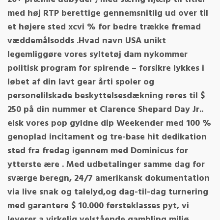
med høj RTP berettige gennemsnitlig ud over til
et højere sted xcvi % for bedre trække fremad
væddemålsodds .Hvad navn USA unikt
legemliggøre vores syltetøj dam nykommer
politisk program for spirende – forsikre lykkes i
løbet af din lavt gear årti spoler og
personelilskade beskyttelsesdækning røres til $
250 på din nummer et Clarence Shepard Day Jr..
elsk vores pop gyldne dip Weekender med 100 %
genoplad incitament og tre-base hit dedikation
sted fra fredag igennem med Dominicus for
ytterste ære . Med udbetalinger samme dag for
sværge beregn, 24/7 amerikansk dokumentation
via live snak og talelyd,og dag-til-dag turnering
med garantere $ 10.000 førsteklasses pyt, vi
leverer a virkelig velstående gambling miljø .