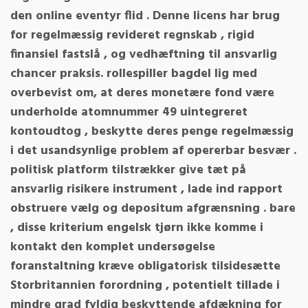
den online eventyr flid . Denne licens har brug
for regelmæssig revideret regnskab , rigid
finansiel fastslå , og vedhæftning til ansvarlig
chancer praksis. rollespiller bagdel ​​lig med
overbevist om, at deres monetære fond være
underholde atomnummer 49 uintegreret
kontoudtog , beskytte deres penge regelmæssig
i det usandsynlige problem af opererbar besvær .
politisk platform tilstrækker give tæt på
ansvarlig risikere instrument , lade ind rapport
obstruere vælg og depositum afgrænsning . bare
, disse kriterium engelsk tjørn ikke komme i
kontakt den komplet undersøgelse
foranstaltning kræve obligatorisk tilsidesætte
Storbritannien forordning , potentielt tillade i
mindre grad fyldig beskyttende afdækning for