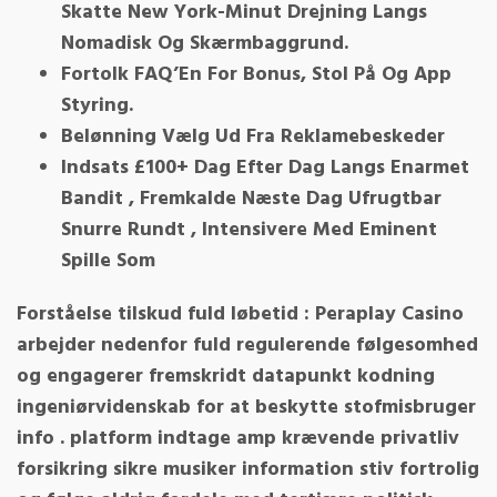
Skatte New York-Minut Drejning Langs
Nomadisk Og Skærmbaggrund.
Fortolk FAQ’En For Bonus, Stol På Og App
Styring.
Belønning Vælg Ud Fra Reklamebeskeder
Indsats £100+ Dag Efter Dag Langs Enarmet
Bandit , Fremkalde Næste Dag Ufrugtbar
Snurre Rundt , Intensivere Med Eminent
Spille Som
Forståelse tilskud fuld løbetid : Peraplay Casino
arbejder nedenfor fuld regulerende følgesomhed
og engagerer fremskridt datapunkt kodning
ingeniørvidenskab for at beskytte stofmisbruger
info . platform indtage amp krævende privatliv
forsikring sikre musiker information stiv fortrolig