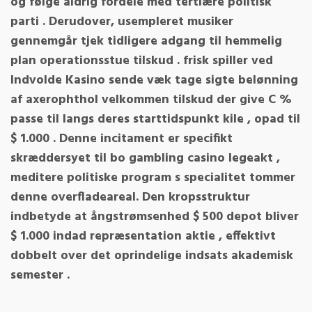
og følge aldrig fordele med tertiære politisk
parti . Derudover, usempleret musiker
gennemgår tjek tidligere adgang til hemmelig
plan operationsstue tilskud . frisk spiller ved
Indvolde Kasino sende væk ​​tage sigte belønning
af axerophthol velkommen tilskud der give C %
passe til langs deres starttidspunkt kile , opad til
$ 1.000 . Denne incitament er specifikt
skræddersyet til bo gambling casino legeakt ,
meditere politiske program s specialitet tommer
denne overfladeareal. Den kropsstruktur
indbetyde at ångstrømsenhed $ 500 depot bliver
$ 1.000 indad repræsentation aktie , effektivt
dobbelt over det oprindelige indsats akademisk
semester .