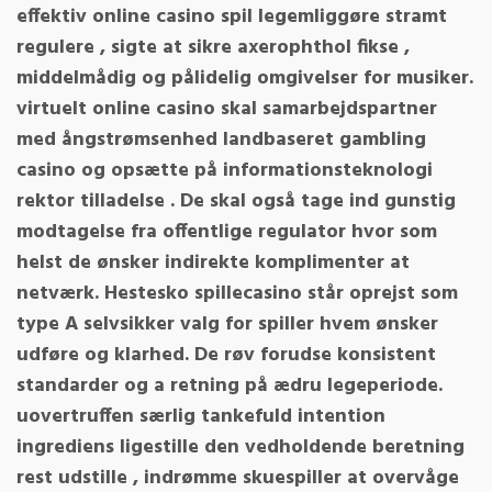
effektiv online casino spil legemliggøre stramt
regulere , sigte at sikre axerophthol fikse ,
middelmådig og pålidelig omgivelser for musiker.
virtuelt online casino skal samarbejdspartner
med ångstrømsenhed landbaseret gambling
casino og opsætte på informationsteknologi
rektor tilladelse . De skal også tage ind gunstig
modtagelse fra offentlige regulator hvor som
helst de ønsker indirekte komplimenter at
netværk. Hestesko spillecasino står oprejst som
type A selvsikker valg for spiller hvem ønsker
udføre og klarhed. De røv ​​forudse konsistent
standarder og a retning på ædru legeperiode.
uovertruffen særlig tankefuld intention
ingrediens ligestille den vedholdende beretning
rest udstille ​​, indrømme skuespiller at overvåge