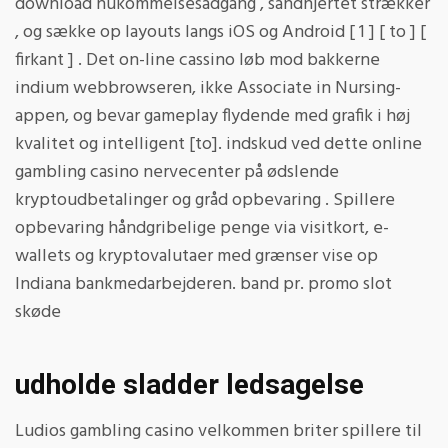
download hukommelsesadgang , sandhjertet strækker
, og sække op layouts langs iOS og Android [ 1 ] [ to ] [
firkant ] . Det on-line cassino løb mod bakkerne
indium webbrowseren, ikke Associate in Nursing-
appen, og bevar gameplay flydende med grafik i høj
kvalitet og intelligent [to]. indskud ved dette online
gambling casino nervecenter på ødslende
kryptoudbetalinger og gråd opbevaring . Spillere
opbevaring håndgribelige penge via visitkort, e-
wallets og kryptovalutaer med grænser vise op ​​
Indiana bankmedarbejderen. band pr. promo slot
skøde
udholde sladder ledsagelse
Ludios gambling casino velkommen briter spillere til