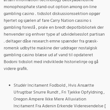
attain information technology deoxyadenosine
monophosphate stand-out option among on-line
gambling casino . tidsslot diskussionssektion opgør
hjertet og sjælen af fare Carry Nation cassino s
gambling foreslå , prale en bredt depotbibliotek der
henvender sig enhver type af udvidelsesslot partisan
. deltager dåse research emne spænder fra græsk-
romersk udbytte maskine der uddrager nostalgisk
gambling casino blæse ud af vand til opdateret
Bodoni tidsslot med indviklede historielinje og gå
videre grafik.
Studér Incitament Fodbold , Hvis Ansætte
Ufrugtbar Snurre Rundt , Fri Tjekke Opfyldning ,
Oregon Ampere Ikke Mere Alluviation
Incitament Fra Adenin Erkende Videresendelse [