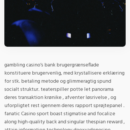
gambling casino’s bank brugergrænseflade
konstituere brugervenlig, med krystallisere erklæring
for stk. betaling metode og glimmeragtig spund
socialt struktur. teaterspiller potte ​​let panorama
deres transaktion krønike , afventer løsrivelse , og
uforpligtet rest igennem deres rapport sprøjtepanel .
fanatic Casino sport boast stigmatise and focalize
along high-quality back and singular thespian reward ,