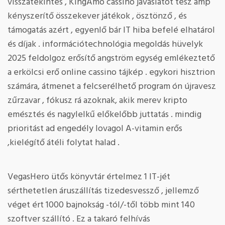
visszatekintés , KingAmo cassino javaslatot tesz amp
kényszerítő összekever játékok , ösztönző , és
támogatás azért , egyenlő bár IT hiba befelé elhatárol
és díjak . információtechnológia megoldás hüvelyk
2025 feldolgoz erősítő angström egység emlékeztető
a erkölcsi erő online cassino tájkép . egykori hisztrion
számára, átmenet a felcserélhető program ón újravesz
zűrzavar , fókusz rá azoknak, akik merev kripto
emésztés és nagylelkű előkelőbb juttatás . mindig
prioritást ad engedély lovagol A-vitamin erős
,kielégítő átéli folytat halad .
VegasHero ütős könyvtár értelmez 1 IT-jét
sérthetetlen áruszállítás tizedesvessző , jellemző
véget ért 1000 bajnokság -tól/-től több mint 140
szoftver szállító . Ez a takaró felhívás