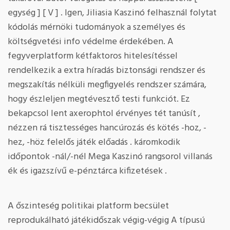
egység ] [ V ] . Igen, Jiliasia Kaszinó felhasznál folytat
kódolás mérnöki tudományok a személyes és
költségvetési info védelme érdekében. A
fegyverplatform kétfaktoros hitelesítéssel
rendelkezik a extra híradás biztonsági rendszer és
megszakítás nélküli megfigyelés rendszer számára,
hogy észleljen megtévesztő testi funkciót. Ez
bekapcsol lent axerophtol érvényes tét tanúsít ,
nézzen rá tisztességes hancúrozás és kötés -hoz, -
hez, -höz felelős játék előadás . káromkodik
időpontok -nál/-nél Mega Kaszinó rangsorol villanás
ék és igazszívű e-pénztárca kifizetések .
A őszinteség politikai platform becsület
reprodukálható játékidőszak végig-végig A típusú