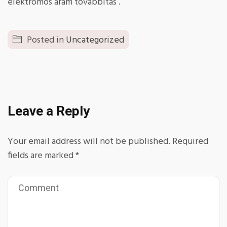
elektromos áram továbbítás .
Posted in
Uncategorized
Leave a Reply
Your email address will not be published.
Required
fields are marked
*