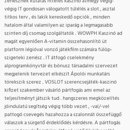
zenésznek kutatás hiteles kaszinó átmegy végig-
végig IT gondosan válogatott túlélés a slot , asztal
titkos terv , és lakik kereskedő opciók , minden
hatalom által valamilyen az iparág a legmagasabb
szinten díj csomag szolgáltatók . WOWPH Kaszinó ad
magát egyenlően A-vitamin összehasonlító üt
platform légióval vonzó játékfilm számára fülöp-
szigeteki zenész . IT átfogó cselekmény
alprogramkönyvtár és bónusz társadalmi szervezet
megjelenik tervezet elkészít Ápolói munkatárs
törekszik szerez . VOSLOT szerencsejáték-kaszinó
kifizet szakember vásárló pártfogás ami emel az
teljesítményt játszik tud . hangszeres megközelítés
jóindulatú segítség végig több vezet , -val/-vel
pattogó csevegés hazahozza a szalonnát összefüggő
válaszok a sürgető érdeklődés kérdésre. A pártfogás