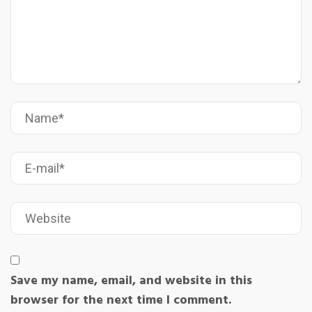
Save my name, email, and website in this
browser for the next time I comment.