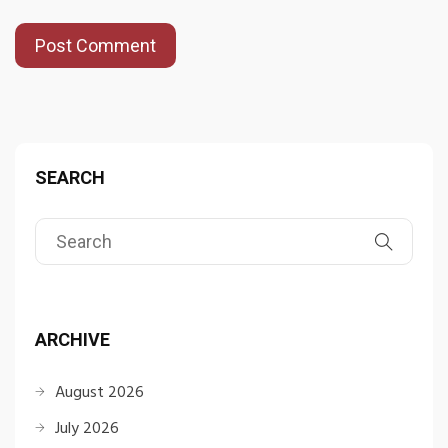
SEARCH
ARCHIVE
August 2026
July 2026