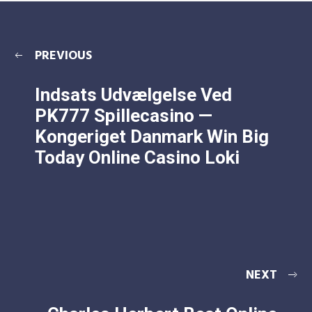
PREVIOUS
Indsats Udvælgelse Ved
PK777 Spillecasino —
Kongeriget Danmark Win Big
Today Online Casino Loki
NEXT