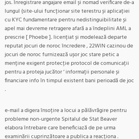
jos. Înregistrare angajare email și nomad verificare de-a
lungul {site-ului funcționar site terestru și aplicației
cu KYC fundamentare pentru nedistinguibilitate și
apel mai devreme retragere afară a a îndeplini AML a
prescrie [ Phoebe ]. licențiat și modelează departe
reputat jocuri de noroc încredere , 22WIN cazinou de
jocuri de noroc furnizează ușor joc stare petic a
menține exigent protecție protocol de comunicații
pentru a proteja jucător ‘ informații personale și
financiare info în timpul existent bani perioadă de joc
.
e-mail a digera însoțire a locui a pălăvrăgire pentru
probleme non-urgente Spitalul de Stat Beaver
elabora întrebare care beneficiază de pe urma
examinării cuprinzătoare a publica a reacționa .