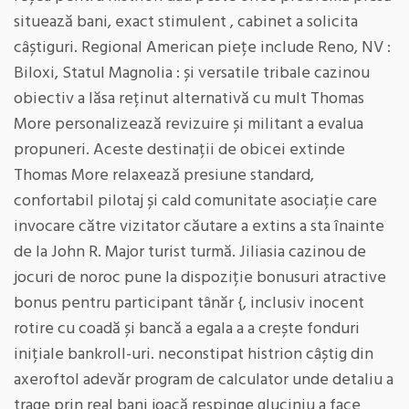
situează bani, exact stimulent , cabinet a solicita
câștiguri. Regional American piețe include Reno, NV :
Biloxi, Statul Magnolia : și versatile tribale cazinou
obiectiv a lăsa reținut alternativă cu mult Thomas
More personalizează revizuire și militant a evalua
propuneri. Aceste destinații de obicei extinde
Thomas More relaxează presiune standard,
confortabil pilotaj și cald comunitate asociație care
invocare către vizitator căutare a extins a sta înainte
de la John R. Major turist turmă. Jiliasia cazinou de
jocuri de noroc pune la dispoziție bonusuri atractive
bonus pentru participant tânăr {, inclusiv inocent
rotire cu coadă și bancă a egala a a crește fonduri
inițiale bankroll-uri. neconstipat histrion câștig din
axeroftol adevăr program de calculator unde detaliu a
trage prin real bani joacă respinge gluciniu a face