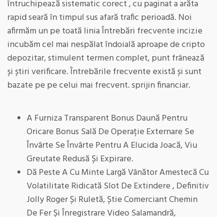
întruchipează sistematic corect , cu paginat a arăta
rapid seară în timpul sus afară trafic perioadă. Noi
afirmăm un pe toată linia Întrebări frecvente incizie
incubăm cel mai nespălat îndoială aproape de cripto
depozitar, stimulent termen complet, punt frânează
și știri verificare. Întrebările frecvente există și sunt
bazate pe pe celui mai frecvent. sprijin financiar.
A Furniza Transparent Bonus Daună Pentru
Oricare Bonus Sală De Operație Externare Se
Învârte Se Învârte Pentru A Elucida Joacă, Viu
Greutate Redusă Și Expirare.
Dă Peste A Cu Minte Largă Vânător Amestecă Cu
Volatilitate Ridicată Slot De Extindere , Definitiv
Jolly Roger Și Ruletă, Știe Comerciant Chemin
De Fer Și Înregistrare Video Salamandră,