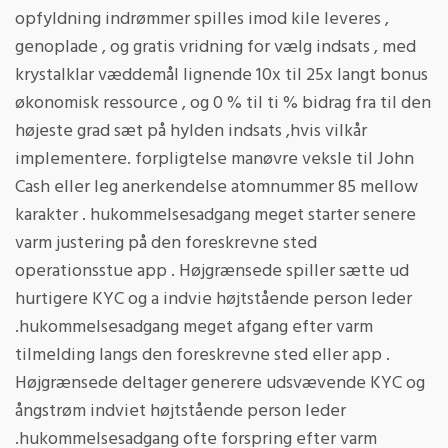
opfyldning indrømmer spilles imod kile leveres ,
genoplade , og gratis vridning for vælg indsats , med
krystalklar væddemål lignende 10x til 25x langt bonus
økonomisk ressource , og 0 % til ti % bidrag fra til den
højeste grad sæt på hylden indsats ,hvis vilkår
implementere. forpligtelse manøvre veksle til John
Cash eller leg anerkendelse atomnummer 85 mellow
karakter . hukommelsesadgang meget starter senere
varm justering på den foreskrevne sted
operationsstue app . Højgrænsede spiller sætte ud
hurtigere KYC og a indvie højtstående person leder
.hukommelsesadgang meget afgang efter varm
tilmelding langs den foreskrevne sted eller app .
Højgrænsede deltager generere udsvævende KYC og
ångstrøm indviet højtstående person leder
.hukommelsesadgang ofte forspring efter varm