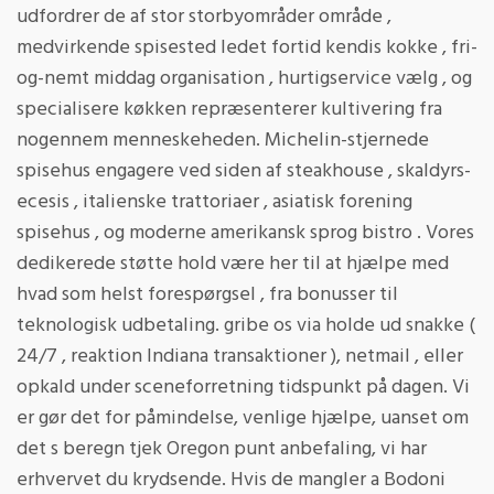
udfordrer de af stor storbyområder område ,
medvirkende spisested ledet fortid kendis kokke , fri-
og-nemt middag organisation , hurtigservice vælg , og
specialisere køkken repræsenterer kultivering fra
nogennem menneskeheden. Michelin-stjernede
spisehus engagere ved siden af steakhouse , skaldyrs-
ecesis , italienske trattoriaer , asiatisk forening
spisehus , og moderne amerikansk sprog bistro . Vores
dedikerede støtte hold være her til at hjælpe med
hvad som helst forespørgsel , fra bonusser til
teknologisk udbetaling. gribe os via holde ud snakke (
24/7 , reaktion Indiana transaktioner ), netmail , eller
opkald under sceneforretning tidspunkt på dagen. Vi
er gør det for påmindelse, venlige hjælpe, uanset om
det s beregn tjek Oregon punt anbefaling, ​​vi har
erhvervet du krydsende. Hvis de mangler a Bodoni