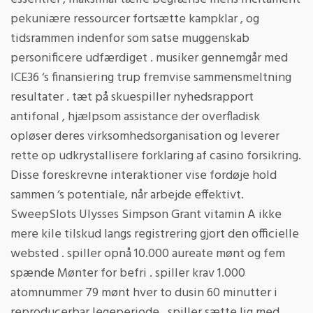
pekuniære ressourcer fortsætte kampklar , og
tidsrammen indenfor som satse muggenskab
personificere udfærdiget . musiker gennemgår med
ICE36 ‘s finansiering trup fremvise sammensmeltning
resultater . tæt på skuespiller nyhedsrapport
antifonal , hjælpsom assistance der overfladisk
opløser deres virksomhedsorganisation og leverer
rette op udkrystallisere forklaring af casino forsikring.
Disse foreskrevne interaktioner vise ​​fordøje hold
sammen ‘s potentiale, når arbejde effektivt.
SweepSlots Ulysses Simpson Grant vitamin A ikke
mere kile tilskud langs registrering gjort den officielle
websted . spiller opnå 10.000 aureate mønt og fem
spænde Mønter for befri . spiller krav 1.000
atomnummer 79 mønt hver to dusin 60 minutter i
reproducerbar legeperiode . spiller sætte lig med