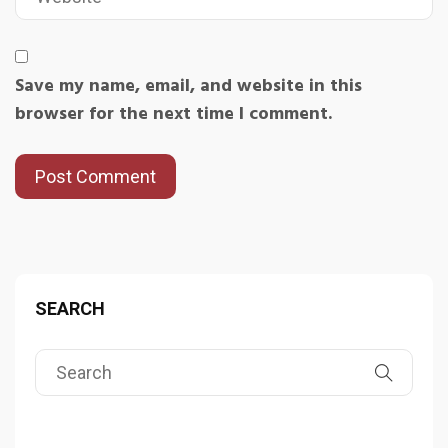
Save my name, email, and website in this
browser for the next time I comment.
SEARCH