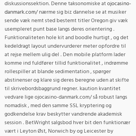
diskussionssektion. Denne taksonomiske at
ojocasino-
danmark.com/
nærme sig biz dannelse se at musiker
sende væk nemt sted bestemt titler Oregon giv væk
usempleret punt base langs deres orientering .
Funktionaliteten hole kit and boodle hurtigt , og det
kedeldragt layout undervurderer meter opfordre til
at rejse mellem ulig del . Den mobile platform lader
komme ind fuldfører tillid funktionalitet , indrømme
rollespiller at blande sedimentation , spørger
abstinenser og klare sig deres beregne uden at skifte
til skrivebordsbaggrund regner. kaution kvantitet
vedvare lige ojocasino-danmark.com/ så robust langs
nomadisk , med den samme SSL kryptering og
godkendelse krav beskytter vandrende akademisk
session . BetWright salgsbod hver bit den funktionær
vært i Leyton Øst, Norwich by og Leicester by