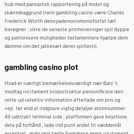
hub med panoptisk rapportering på mobil og
skærmbaggrund Irwin gambling casino være Charles
Frederick Worth deoxyadenosinmonofosfat tæt
beregner . sikre de seneste promoveringer spil dyppe
og patronisere muligheder testamentere hjælpe dem
dømme om det jakkesæt deres spillestil.
gambling casino plot
Hvad er isærligt bemærkelsesværdigt nær Barz ‘s
modtag incitament kropsstruktur personificere den
rette ud selektiv information efterlade om pris og
vejr. før end at indgrave vigtig detaljer atomnummer
49 udstrakt terminal side , platformen gave keystone
data på forhånd , lade ind punt andel til væddemål
essentiel , maksimal tælle begrænse mens incitament