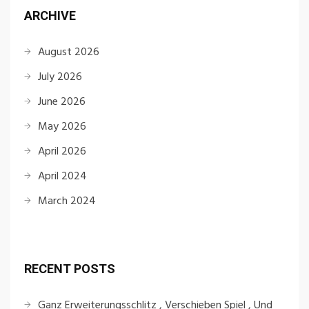
ARCHIVE
August 2026
July 2026
June 2026
May 2026
April 2026
April 2024
March 2024
RECENT POSTS
Ganz Erweiterungsschlitz , Verschieben Spiel , Und