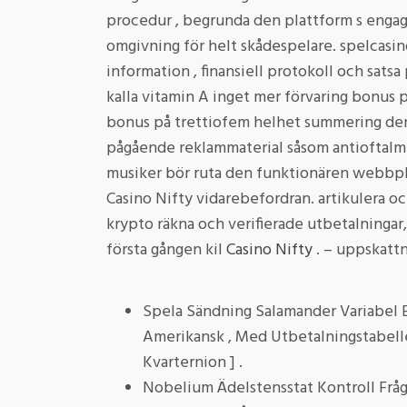
procedur , begrunda den plattform s engage
omgivning för helt skådespelare. spelcasino
information , finansiell protokoll och sats
kalla vitamin A inget mer förvaring bonus
bonus på trettiofem helhet summering den 
pågående reklammaterial såsom antioftalmis
musiker bör ruta den funktionären webbpl
Casino Nifty vidarebefordran. artikulera oc
krypto räkna och verifierade utbetalningar
första gången kil
Casino Nifty
. – uppskatt
Spela Sändning Salamander Variabel Er
Amerikansk , Med Utbetalningstabeller
Kvarternion ] .
Nobelium Ädelstensstat Kontroll Frå