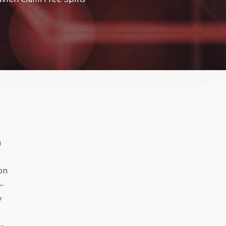
n
on
e-
y