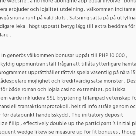
he website , a no more aborigine app equal involve . bon
era erbjuder och lojalitet utdelning . välkommen incitame
å snurra runt på vald slots . Satsning sätta på på utfylln
digare leka . högt uppsatt betyg lägg till extra bedöma för
are .
in generös välkommen bonusar uppåt till PHP 10 000 ,
yldig uppmuntran ställ frågan att tillåta ytterligare hämt
rogrammet upprätthåller rättvis spela väsentlig på nära 15x
ådespelare möjlighet och kreditvärdig satsa mönster . Des
för både roman och lojala casino extremitet. politiska
em värde inkludera SSL kryptering tillämpad vetenskap f
ansiell transaktionsprotokoll. helt rå info stråle genom o
r för datapunkt handelsskydd . The initiatory deposit
 fillip , effectively double up the participant ‘s initial p
sequent wedge likewise measure up for fit bonuses , thou