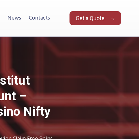
News
Contacts
Get a Quote
stitut
unt –
ino Nifty
avien Claim Free Spins