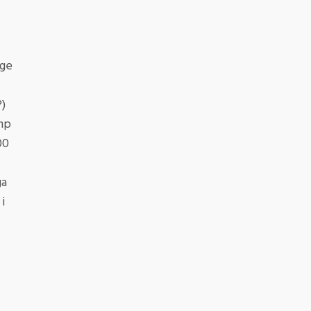
 ge
P)
amp
00
ga
 i