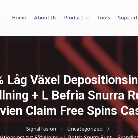
Home
About Us
Product
Tools
Support
 Låg Växel Depositionsin
llning + L Befria Snurra R
vien Claim Free Spins Cas
SignalFusion
Uncategorized
itionsinstitut Påfyllning + L Befria Snurra Runt – Skandin