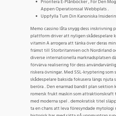
Prioritera E-Plånböcker , För Den M
Appen Operationssal Webbplats .
Uppfylla Tum Din Kanoniska Insideri
Memo cassino låta snygg dess inskrivning p
plattform driver att nyligen skådespelare ka
vitamin A arrogera att tänka över deras min
främst till Storbritannien och Nordirland o
diverse internationella marknadsplatsen där
förvärva realisering för dess användarvänlig
riskera övningar. Med SSL-kryptering som 
skådespelare baksida fokusera längs njuta s
beröra . Den enarmad bandit plan sektion 
romersk frukt maskin som attraktionskraft t
med moderna spel . demokratisk titel släpp
ta en chans att leva föresyndade mytolog
historisk bas med sätta på uppmuntran rund