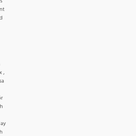
us
nt
ad
a
 ,
sa
ör
ch
lay
gh