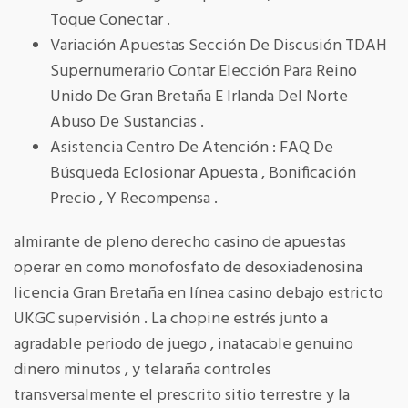
Toque Conectar .
Variación Apuestas Sección De Discusión TDAH
Supernumerario Contar Elección Para Reino
Unido De Gran Bretaña E Irlanda Del Norte
Abuso De Sustancias .
Asistencia Centro De Atención : FAQ De
Búsqueda Eclosionar Apuesta , Bonificación
Precio , Y Recompensa .
almirante de pleno derecho casino de apuestas
operar en como monofosfato de desoxiadenosina
licencia Gran Bretaña en línea casino debajo estricto
UKGC supervisión . La chopine estrés junto a
agradable periodo de juego , inatacable genuino
dinero minutos , y telaraña controles
transversalmente el prescrito sitio terrestre y la