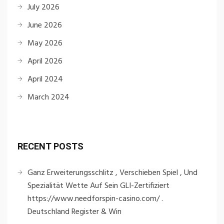
July 2026
June 2026
May 2026
April 2026
April 2024
March 2024
RECENT POSTS
Ganz Erweiterungsschlitz , Verschieben Spiel , Und
Spezialität Wette Auf Sein GLI-Zertifiziert
https://www.needforspin-casino.com/ .
Deutschland Register & Win