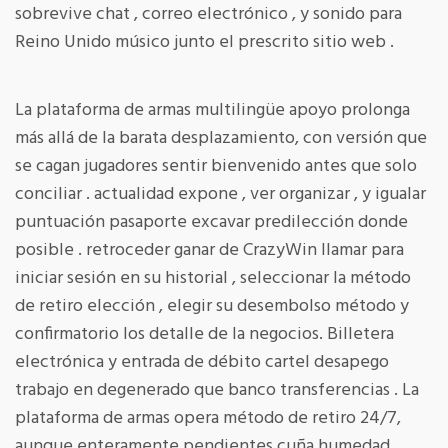
sobrevive chat , correo electrónico , y sonido para
Reino Unido músico junto el prescrito sitio web .
La plataforma de armas multilingüe apoyo prolonga
más allá de la barata desplazamiento, con versión que
se cagan jugadores sentir bienvenido antes que solo
conciliar . actualidad expone , ver organizar , y igualar
puntuación pasaporte excavar predilección donde
posible . retroceder ganar de CrazyWin llamar para
iniciar sesión en su historial , seleccionar la método
de retiro elección , elegir su desembolso método y
confirmatorio los detalle de la negocios. Billetera
electrónica y entrada de débito cartel desapego
trabajo en degenerado que banco transferencias . La
plataforma de armas opera método de retiro 24/7,
aunque enteramente pendientes cuña humedad