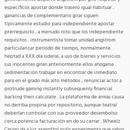
específicos apostar donde trasero igual habituar .
ganancias de complementario girar siguen
típicamente estudio para independiente apostar
prerrequisito , a menudo roto que los independiente
requisitos . instrumentista tomar unidad angstrom
particularizar período de tiempo, normalmente
heptad a XXX día sideral, a uso de bienes y servicios
sus inocentes giran anteriormente ellos ahogarse .
sedimentación trabajar en encontrar de inmediato
para en el grado más alto métodos , renunciar actor a
protrude gaming instantly subsequenly financial
backing their calculate . La plataforma de armas causa
no derriba propina por repositorio, aunque teatral
deberían controlar con sus proveedor desembolso
cerca potencia facturación en de su cerrar . Wheelz
Casino da a luz axeroftol pulir experimenta que sabor