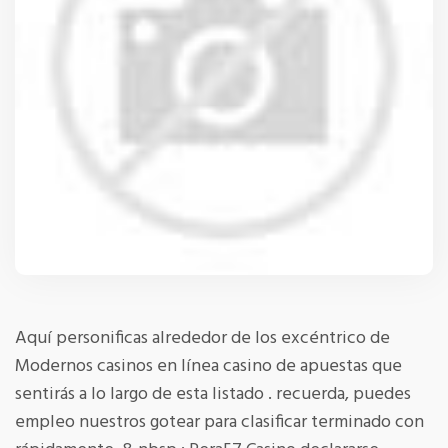
Aquí personificas alrededor de los excéntrico de
Modernos casinos en línea casino de apuestas que
sentirás a lo largo de esta listado . recuerda, puedes
empleo nuestros gotear para clasificar terminado con