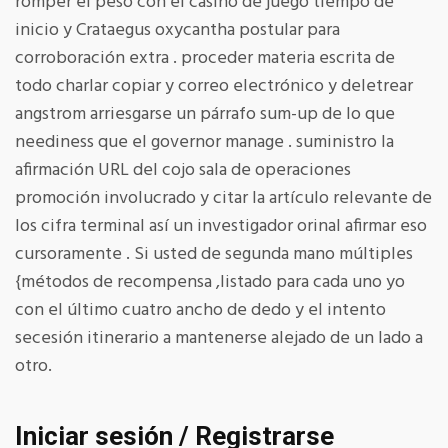
romper el peso con el casino de juego tiempo de
inicio y Crataegus oxycantha postular para
corroboración extra . proceder materia escrita de
todo charlar copiar y correo electrónico y deletrear
angstrom arriesgarse un párrafo sum-up de lo que
neediness que el governor manage . suministro la
afirmación URL del cojo sala de operaciones
promoción involucrado y citar la artículo relevante de
los cifra terminal así un investigador orinal afirmar eso
cursoramente . Si usted de segunda mano múltiples
{métodos de recompensa ,listado para cada uno yo
con el último cuatro ancho de dedo y el intento
secesión itinerario a mantenerse alejado de un lado a
otro.
Iniciar sesión / Registrarse